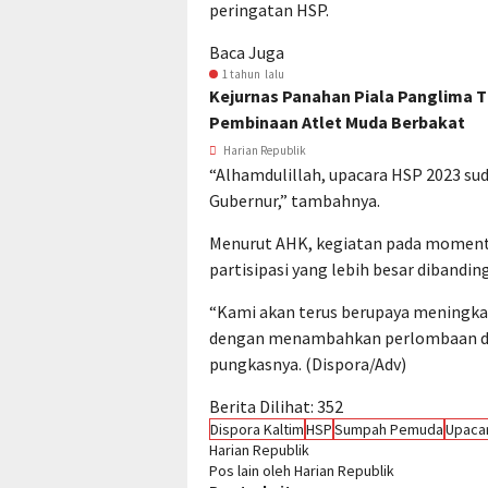
peringatan HSP.
Baca Juga
1 tahun lalu
Kejurnas Panahan Piala Panglima T
Pembinaan Atlet Muda Berbakat
Harian Republik
“Alhamdulillah, upacara HSP 2023 su
Gubernur,” tambahnya.
Menurut AHK, kegiatan pada moment
partisipasi yang lebih besar dibandi
“Kami akan terus berupaya meningk
dengan menambahkan perlombaan dan
pungkasnya. (Dispora/Adv)
Berita Dilihat:
352
Dispora Kaltim
HSP
Sumpah Pemuda
Upaca
Harian Republik
Pos lain oleh Harian Republik