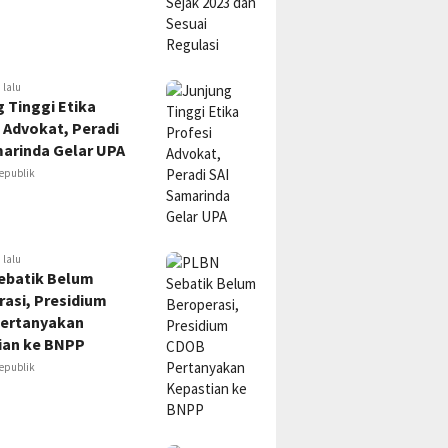
 lalu
 Tinggi Etika
 Advokat, Peradi
marinda Gelar UPA
epublik
 lalu
ebatik Belum
asi, Presidium
ertanyakan
ian ke BNPP
epublik