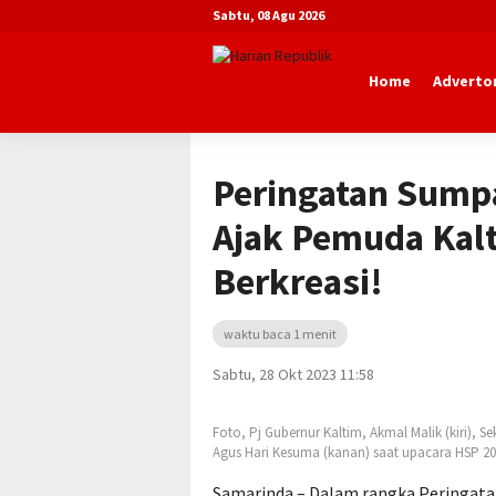
Sabtu, 08 Agu 2026
Home
Advertor
Beranda
Advertorial
Dinas Pemuda 
Peringatan Sump
Ajak Pemuda Kalt
Berkreasi!
waktu baca 1 menit
Sabtu, 28 Okt 2023 11:58
Foto, Pj Gubernur Kaltim, Akmal Malik (kiri), S
Agus Hari Kesuma (kanan) saat upacara HSP 2
Samarinda – Dalam rangka Peringat