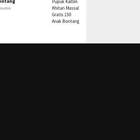
ontang
epublik