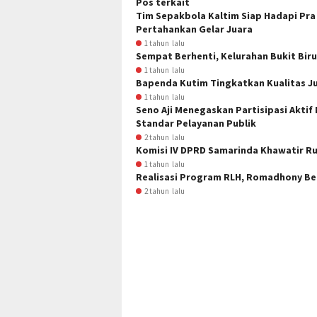
Pos terkait
Tim Sepakbola Kaltim Siap Hadapi Pra
Pertahankan Gelar Juara
1 tahun lalu
Sempat Berhenti, Kelurahan Bukit Bir
1 tahun lalu
Bapenda Kutim Tingkatkan Kualitas J
1 tahun lalu
Seno Aji Menegaskan Partisipasi Akti
Standar Pelayanan Publik
2 tahun lalu
Komisi IV DPRD Samarinda Khawatir R
1 tahun lalu
Realisasi Program RLH, Romadhony Be
2 tahun lalu