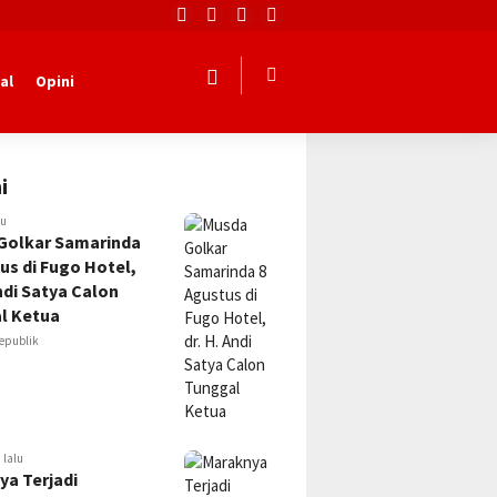
al
Opini
i
lu
Golkar Samarinda
us di Fugo Hotel,
Andi Satya Calon
l Ketua
epublik
 lalu
ya Terjadi