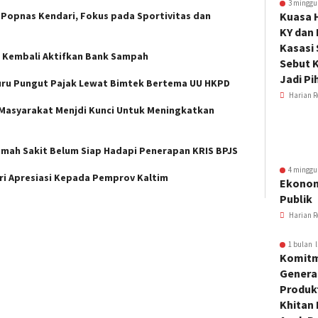
3 minggu
 Popnas Kendari, Fokus pada Sportivitas dan
Kuasa 
KY dan
Kasasi
u Kembali Aktifkan Bank Sampah
Sebut K
Jadi Pi
uru Pungut Pajak Lewat Bimtek Bertema UU HKPD
Harian R
f Masyarakat Menjdi Kunci Untuk Meningkatkan
umah Sakit Belum Siap Hadapi Penerapan KRIS BPJS
4 minggu
ri Apresiasi Kepada Pemprov Kaltim
Ekonom
Publik
Harian R
1 bulan l
Komitm
Genera
Produkt
Khitan 