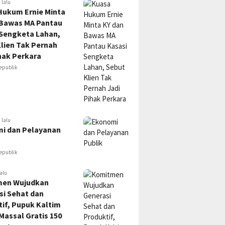
 lalu
Hukum Ernie Minta
 Bawas MA Pantau
 Sengketa Lahan,
lien Tak Pernah
hak Perkara
epublik
 lalu
i dan Pelayanan
epublik
alu
en Wujudkan
si Sehat dan
if, Pupuk Kaltim
Massal Gratis 150