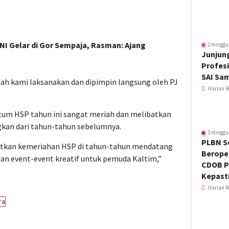
NI Gelar di Gor Sempaja, Rasman: Ajang
2 minggu
Junjung
Profesi
SAI Sa
dah kami laksanakan dan dipimpin langsung oleh PJ
Harian R
um HSP tahun ini sangat meriah dan melibatkan
ngkan dari tahun-tahun sebelumnya.
3 minggu
PLBN S
atkan kemeriahan HSP di tahun-tahun mendatang
Beroper
 event-event kreatif untuk pemuda Kaltim,”
CDOB P
Kepast
Harian R
ra