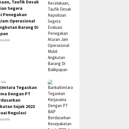
kaan, Taufik Desak
sian Segera
si Penegakan
 Jam Operasional
Angkutan Barang Di
apan
epublik
 lalu
timtara Tegaskan
ama Dengan PT
rdasarkan
katan Sejak 2023
uai Regulasi
epublik