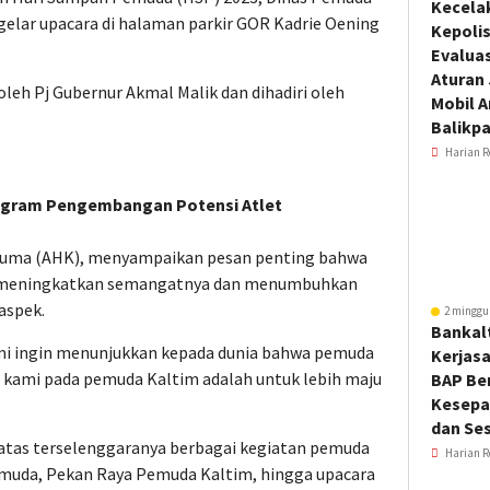
Kecela
elar upacara di halaman parkir GOR Kadrie Oening
Kepoli
Evalua
Aturan
leh Pj Gubernur Akmal Malik dan dihadiri oleh
Mobil 
Balikp
Harian R
rogram Pengembangan Potensi Atlet
esuma (AHK), menyampaikan pesan penting bahwa
us meningkatkan semangatnya dan menumbuhkan
aspek.
2 minggu
Bankal
i ingin menunjukkan kepada dunia bahwa pemuda
Kerjas
n kami pada pemuda Kaltim adalah untuk lebih maju
BAP Be
Kesepa
dan Ses
atas terselenggaranya berbagai kegiatan pemuda
Harian R
emuda, Pekan Raya Pemuda Kaltim, hingga upacara