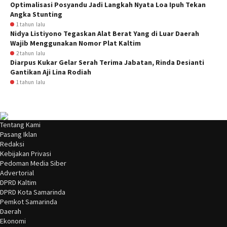
Optimalisasi Posyandu Jadi Langkah Nyata Loa Ipuh Tekan
Angka Stunting
1 tahun lalu
Nidya Listiyono Tegaskan Alat Berat Yang di Luar Daerah
Wajib Menggunakan Nomor Plat Kaltim
2 tahun lalu
Diarpus Kukar Gelar Serah Terima Jabatan, Rinda Desianti
Gantikan Aji Lina Rodiah
1 tahun lalu
Tentang Kami
Pasang Iklan
Redaksi
Kebijakan Privasi
Pedoman Media Siber
Advertorial
DPRD Kaltim
DPRD Kota Samarinda
Pemkot Samarinda
Daerah
Ekonomi