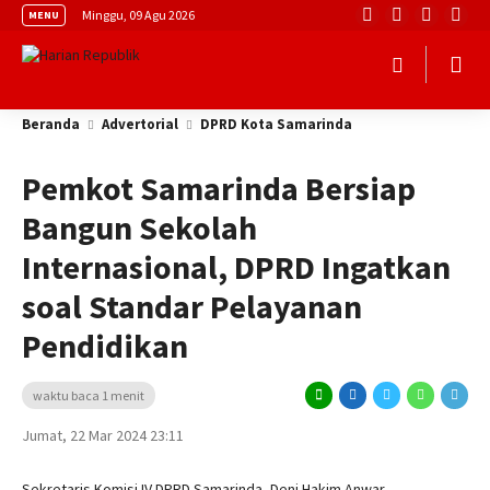
Minggu, 09 Agu 2026
MENU
Beranda
Advertorial
DPRD Kota Samarinda
Pemkot Samarinda Bersiap
Bangun Sekolah
Internasional, DPRD Ingatkan
soal Standar Pelayanan
Pendidikan
waktu baca 1 menit
Jumat, 22 Mar 2024 23:11
Sekretaris Komisi IV DPRD Samarinda, Deni Hakim Anwar