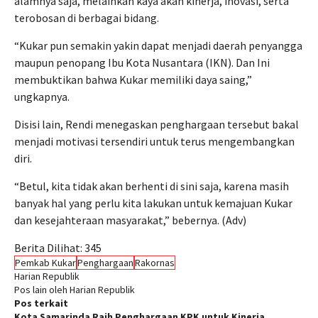
alamnya saja, melainkan kaya akan kinerja, inovasi, serta
terobosan di berbagai bidang.
“Kukar pun semakin yakin dapat menjadi daerah penyangga
maupun penopang Ibu Kota Nusantara (IKN). Dan Ini
membuktikan bahwa Kukar memiliki daya saing,”
ungkapnya.
Disisi lain, Rendi menegaskan penghargaan tersebut bakal
menjadi motivasi tersendiri untuk terus mengembangkan
diri.
“Betul, kita tidak akan berhenti di sini saja, karena masih
banyak hal yang perlu kita lakukan untuk kemajuan Kukar
dan kesejahteraan masyarakat,” bebernya. (Adv)
Berita Dilihat:
345
Pemkab Kukar
Penghargaan
Rakornas
Harian Republik
Pos lain oleh Harian Republik
Pos terkait
Kota Samarinda Raih Penghargaan KPK untuk Kinerja