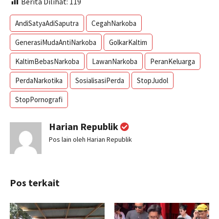
Berita Dilihat:
119
AndiSatyaAdiSaputra
CegahNarkoba
GenerasiMudaAntiNarkoba
GolkarKaltim
KaltimBebasNarkoba
LawanNarkoba
PeranKeluarga
PerdaNarkotika
SosialisasiPerda
StopJudol
StopPornografi
Harian Republik
Pos lain oleh Harian Republik
Pos terkait