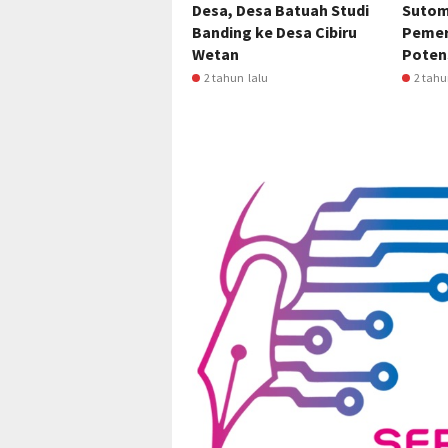
Desa, Desa Batuah Studi
Sutom
Banding ke Desa Cibiru
Pemer
Wetan
Potens
2 tahun lalu
2 tahu