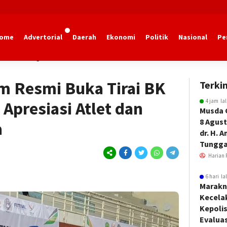
ome
Advertorial
Daerah
Ekonomi
Politik
Nasional
Pe
dan Olahraga Kaltim
m Resmi Buka Tirai BK
Terkin
4 jam la
Apresiasi Atlet dan
Musda 
8 Agust
a
dr. H. 
Tungga
Harian 
6 hari la
Marakn
Kecela
Kepoli
Evalua