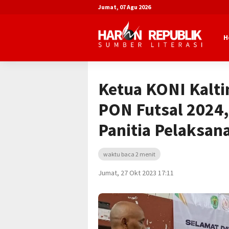
Jumat, 07 Agu 2026
H
Beranda
Advertorial
Dinas Pemuda 
Ketua KONI Kalti
PON Futsal 2024, 
Panitia Pelaksan
waktu baca 2 menit
Jumat, 27 Okt 2023 17:11