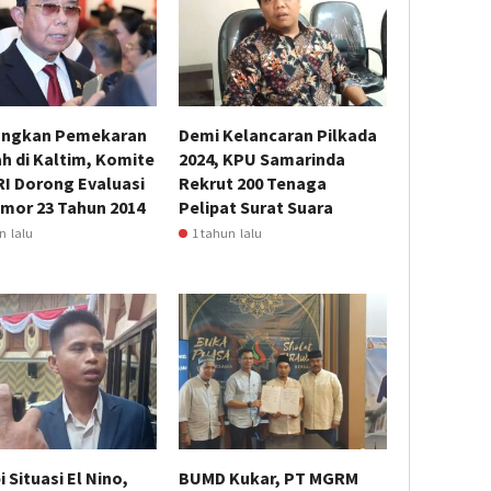
angkan Pemekaran
Demi Kelancaran Pilkada
h di Kaltim, Komite
2024, KPU Samarinda
RI Dorong Evaluasi
Rekrut 200 Tenaga
mor 23 Tahun 2014
Pelipat Surat Suara
n lalu
1 tahun lalu
 Situasi El Nino,
BUMD Kukar, PT MGRM