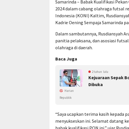
Samarinda – Babak Kualifikasi Pekan
2024 dalam cabang olahraga futsal r
Indonesia (KONI) Kaltim, Rusdiansya
Kadrie Oening Sempaja Samarinda pa
Dalam sambutannya, Rusdiansyah Ara
panitia pelaksana, dan asosiasi fut
olahraga di daerah.
Baca Juga
2 tahun lalu
Kejuaraan Sepak Bo
Dibuka
Harian
Republik
“Saya ucapkan terima kasih kepada pa
menyukseskan ini. Selamat datang ke
babak kualifikasi PON ini,” ujar Rusdi