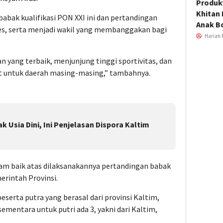
Produkt
Khitan 
abak kualifikasi PON XXI ini dan pertandingan
Anak B
kses, serta menjadi wakil yang membanggakan bagi
Harian 
n yang terbaik, menjunjung tinggi sportivitas, dan
t untuk daerah masing-masing,” tambahnya.
k Usia Dini, Ini Penjelasan Dispora Kaltim
am baik atas dilaksanakannya pertandingan babak
erintah Provinsi.
5 peserta putra yang berasal dari provinsi Kaltim,
sementara untuk putri ada 3, yakni dari Kaltim,