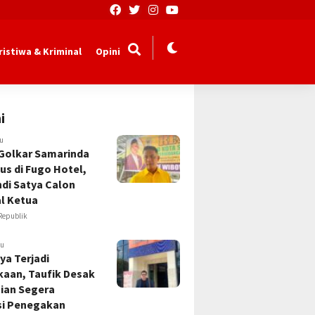
ristiwa & Kriminal
Opini
i
lu
Golkar Samarinda
us di Fugo Hotel,
Andi Satya Calon
l Ketua
Republik
lu
ya Terjadi
kaan, Taufik Desak
sian Segera
si Penegakan