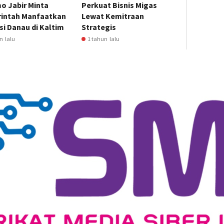
o Jabir Minta
Perkuat Bisnis Migas
intah Manfaatkan
Lewat Kemitraan
i Danau di Kaltim
Strategis
n lalu
1 tahun lalu