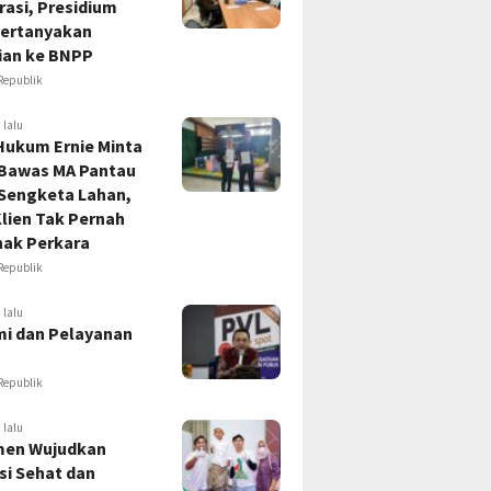
asi, Presidium
ertanyakan
ian ke BNPP
Republik
 lalu
Hukum Ernie Minta
 Bawas MA Pantau
 Sengketa Lahan,
lien Tak Pernah
hak Perkara
Republik
 lalu
i dan Pelayanan
Republik
 lalu
en Wujudkan
si Sehat dan