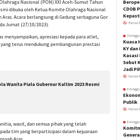
 Olahraga Nasional (PON) XXI Aceh-Sumut Tahun
Beroper
CDOB P
esmi dibuka oleh Ketua Komite Olahraga Nasional
Kepast
h Aras. Acara berlangsung di Gedung serbaguna Gor
Harian 
da Jumat (27/10/2023).
s menyampaikan, apresiasi kepada para atlet,
3 minggu
Kuasa 
sal yang terus mendukung pembangunan prestasi
KY dan
Kasasi
Sebut K
Jadi Pi
Harian 
la Wanita Piala Gubernur Kaltim 2023 Resmi
4 minggu
Ekonom
Publik
Harian 
4 minggu
nitia, wasit, dan semua pihak yang telah
Komitm
pada tim yang berpartisipasi dalam kejuaraan
Genera
ansyah Aras.