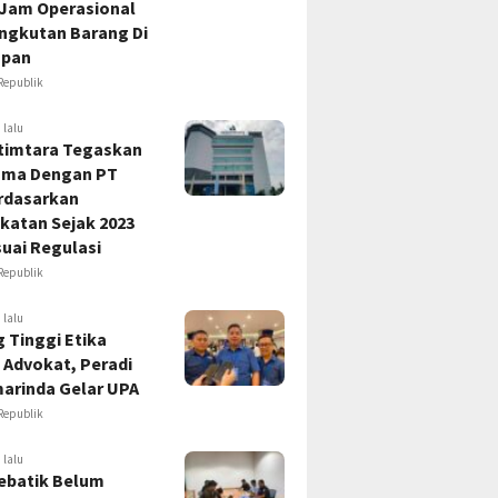
 Jam Operasional
Angkutan Barang Di
apan
Republik
 lalu
timtara Tegaskan
ama Dengan PT
rdasarkan
katan Sejak 2023
uai Regulasi
Republik
 lalu
 Tinggi Etika
 Advokat, Peradi
marinda Gelar UPA
Republik
 lalu
ebatik Belum