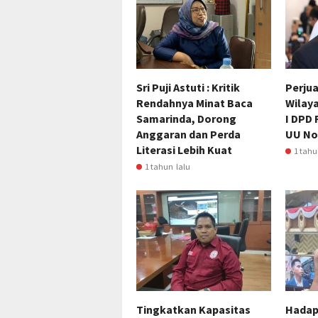
Sri Puji Astuti : Kritik
Perju
Rendahnya Minat Baca
Wilaya
Samarinda, Dorong
I DPD 
Anggaran dan Perda
UU No
Literasi Lebih Kuat
1 tahu
1 tahun lalu
Tingkatkan Kapasitas
Hadapi