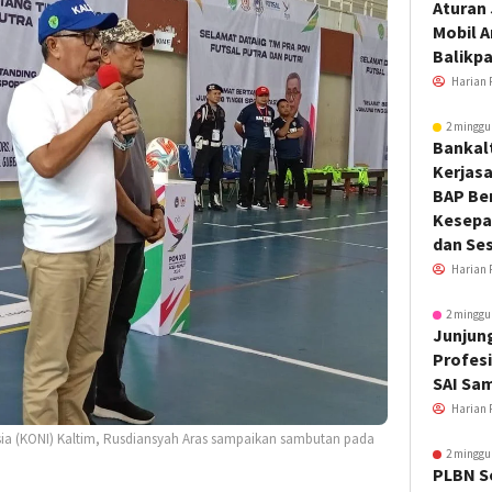
Aturan
Mobil 
Balikp
Harian 
2 minggu
Bankal
Kerjas
BAP Be
Kesepa
dan Ses
Harian 
2 minggu
Junjung
Profesi
SAI Sa
Harian 
sia (KONI) Kaltim, Rusdiansyah Aras sampaikan sambutan pada
2 minggu
PLBN S