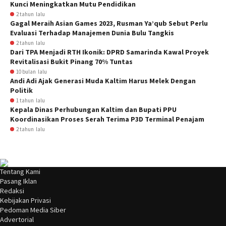
Kunci Meningkatkan Mutu Pendidikan
2 tahun lalu
Gagal Meraih Asian Games 2023, Rusman Ya’qub Sebut Perlu
Evaluasi Terhadap Manajemen Dunia Bulu Tangkis
2 tahun lalu
Dari TPA Menjadi RTH Ikonik: DPRD Samarinda Kawal Proyek
Revitalisasi Bukit Pinang 70% Tuntas
10 bulan lalu
Andi Adi Ajak Generasi Muda Kaltim Harus Melek Dengan
Politik
1 tahun lalu
Kepala Dinas Perhubungan Kaltim dan Bupati PPU
Koordinasikan Proses Serah Terima P3D Terminal Penajam
2 tahun lalu
Tentang Kami
Pasang Iklan
Redaksi
Kebijakan Privasi
Pedoman Media Siber
Advertorial