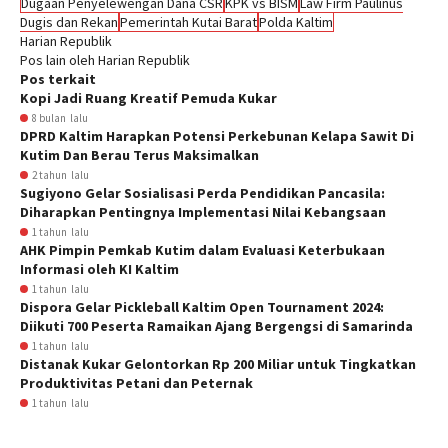
Dugaan Penyelewengan Dana CSR
KPK vs BISM
Law Firm Paulinus
Dugis dan Rekan
Pemerintah Kutai Barat
Polda Kaltim
Harian Republik
Pos lain oleh Harian Republik
Pos terkait
Kopi Jadi Ruang Kreatif Pemuda Kukar
8 bulan lalu
DPRD Kaltim Harapkan Potensi Perkebunan Kelapa Sawit Di
Kutim Dan Berau Terus Maksimalkan
2 tahun lalu
Sugiyono Gelar Sosialisasi Perda Pendidikan Pancasila:
Diharapkan Pentingnya Implementasi Nilai Kebangsaan
1 tahun lalu
AHK Pimpin Pemkab Kutim dalam Evaluasi Keterbukaan
Informasi oleh KI Kaltim
1 tahun lalu
Dispora Gelar Pickleball Kaltim Open Tournament 2024:
Diikuti 700 Peserta Ramaikan Ajang Bergengsi di Samarinda
1 tahun lalu
Distanak Kukar Gelontorkan Rp 200 Miliar untuk Tingkatkan
Produktivitas Petani dan Peternak
1 tahun lalu