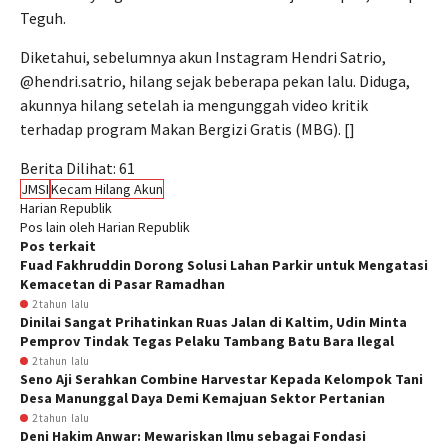
Teguh.
Diketahui, sebelumnya akun Instagram Hendri Satrio,
@hendri.satrio, hilang sejak beberapa pekan lalu. Diduga,
akunnya hilang setelah ia mengunggah video kritik
terhadap program Makan Bergizi Gratis (MBG). []
Berita Dilihat:
61
JMSI
Kecam Hilang Akun
Harian Republik
Pos lain oleh Harian Republik
Pos terkait
Fuad Fakhruddin Dorong Solusi Lahan Parkir untuk Mengatasi
Kemacetan di Pasar Ramadhan
2 tahun lalu
Dinilai Sangat Prihatinkan Ruas Jalan di Kaltim, Udin Minta
Pemprov Tindak Tegas Pelaku Tambang Batu Bara Ilegal
2 tahun lalu
Seno Aji Serahkan Combine Harvestar Kepada Kelompok Tani
Desa Manunggal Daya Demi Kemajuan Sektor Pertanian
2 tahun lalu
Deni Hakim Anwar: Mewariskan Ilmu sebagai Fondasi