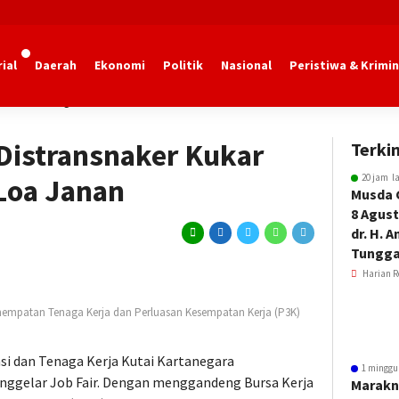
ial
Daerah
Ekonomi
Politik
Nasional
Peristiwa & Krimin
tai Kartanegara
Distransnaker Kukar
Terkin
20 jam l
 Loa Janan
Musda 
8 Agust
dr. H. 
Tungga
Harian R
mpatan Tenaga Kerja dan Perluasan Kesempatan Kerja (P3K)
si dan Tenaga Kerja Kutai Kartanegara
1 minggu
enggelar Job Fair. Dengan menggandeng Bursa Kerja
Marakn