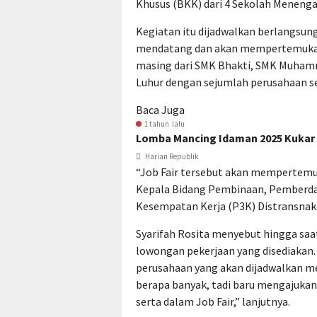
Khusus (BKK) dari 4 Sekolah Menenga
Kegiatan itu dijadwalkan berlangsung
mendatang dan akan mempertemukan p
masing dari SMK Bhakti, SMK Muhamm
Luhur dengan sejumlah perusahaan s
Baca Juga
1 tahun lalu
Lomba Mancing Idaman 2025 Kukar 
Harian Republik
“Job Fair tersebut akan mempertemu
Kepala Bidang Pembinaan, Pemberda
Kesempatan Kerja (P3K) Distransnake
Syarifah Rosita menyebut hingga saat
lowongan pekerjaan yang disediakan
perusahaan yang akan dijadwalkan m
berapa banyak, tadi baru mengajukan
serta dalam Job Fair,” lanjutnya.