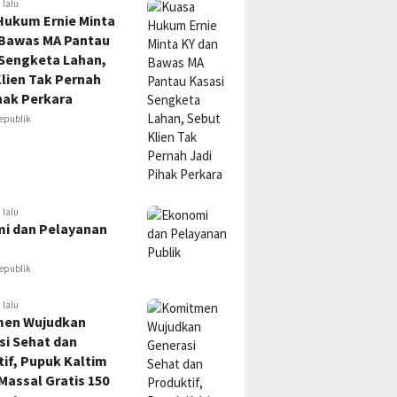
 lalu
Hukum Ernie Minta
 Bawas MA Pantau
 Sengketa Lahan,
lien Tak Pernah
hak Perkara
epublik
 lalu
i dan Pelayanan
epublik
 lalu
en Wujudkan
si Sehat dan
if, Pupuk Kaltim
Massal Gratis 150