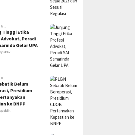
 lalu
 Tinggi Etika
 Advokat, Peradi
marinda Gelar UPA
epublik
 lalu
ebatik Belum
asi, Presidium
ertanyakan
ian ke BNPP
epublik