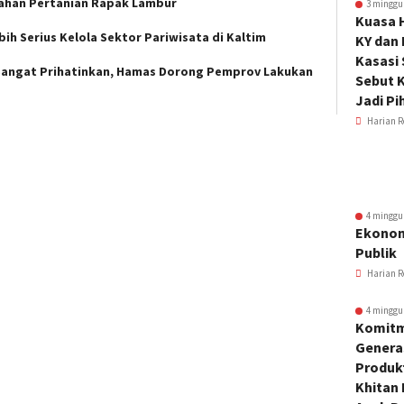
i Lahan Pertanian Rapak Lambur
3 minggu
Kuasa 
ih Serius Kelola Sektor Pariwisata di Kaltim
KY dan
Kasasi
 Sangat Prihatinkan, Hamas Dorong Pemprov Lakukan
Sebut K
Jadi Pi
Harian R
4 minggu
Ekonom
Publik
Harian R
4 minggu
Komitm
Genera
Produkt
Khitan 