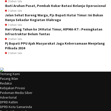
2 tahun lalu
Ikuti Arahan Pusat, Pemkab Kukar Batasi Belanja Operasional
1 tahun lalu
Jalan Sehat Bareng Warga, Pjs Bupati Kutai Timur: Ini Bukan
Hanya Sekadar Kegiatan Olahraga
1 tahun lalu
Hari Ulang Tahun ke 24 Kutai Timur, HIPMA-KT : Peningkatan
Infrastruktur Belum Tuntas
2 tahun lalu
Pj Bupati PPU Ajak Masyarakat Jaga Kebersamaan Menjelang
Pilkada 2024
1 tahun lalu
Tentang Kami
Pasang Iklan
Redaksi
Kebijakan Privasi
Pedoman Media Siber
Advertorial
DPRD Kaltim
DPRD Kota Samarinda