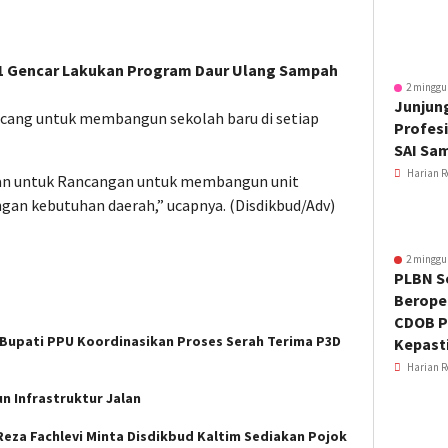
1 Gencar Lakukan Program Daur Ulang Sampah
2 minggu
Junjung
ang untuk membangun sekolah baru di setiap
Profesi
SAI Sa
Harian R
ngan untuk Rancangan untuk membangun unit
ngan kebutuhan daerah,” ucapnya. (Disdikbud/Adv)
2 minggu
PLBN S
Beroper
CDOB P
Bupati PPU Koordinasikan Proses Serah Terima P3D
Kepast
Harian R
n Infrastruktur Jalan
 Reza Fachlevi Minta Disdikbud Kaltim Sediakan Pojok