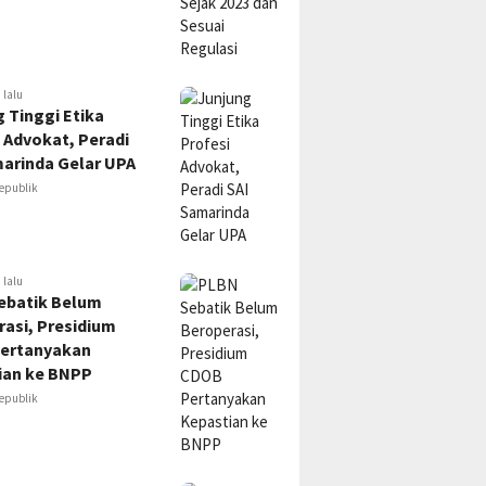
 lalu
 Tinggi Etika
 Advokat, Peradi
marinda Gelar UPA
epublik
 lalu
ebatik Belum
asi, Presidium
ertanyakan
ian ke BNPP
epublik