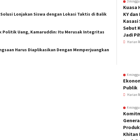
3 minggu
Kuasa 
KY dan
olusi Lonjakan Siswa dengan Lokasi Taktis di Balik
Kasasi
Sebut K
 Politik Uang, Kamaruddin: Itu Merusak Integritas
Jadi Pi
Harian R
bangsaan Harus Diaplikasikan Dengan Memperjuangkan
4 minggu
Ekonom
Publik
Harian R
4 minggu
Komitm
Genera
Produkt
Khitan 