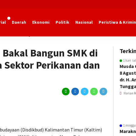
ial
Daerah
Ekonomi
Politik
Nasional
Peristiwa & Krimin
kan dan Kebudayaan Kaltim
m Bakal Bangun SMK di
Terkin
1 hari la
 Sektor Perikanan dan
Musda 
8 Agust
dr. H. 
Tungga
Harian R
1 minggu
budayaan (Disdikbud) Kalimantan Timur (Kaltim)
Marakn