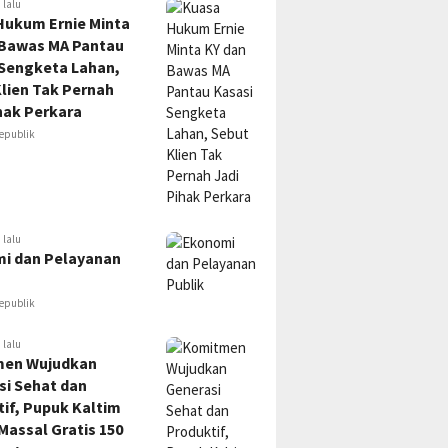
 lalu
Hukum Ernie Minta
 Bawas MA Pantau
 Sengketa Lahan,
lien Tak Pernah
hak Perkara
epublik
 lalu
i dan Pelayanan
epublik
 lalu
en Wujudkan
si Sehat dan
if, Pupuk Kaltim
Massal Gratis 150