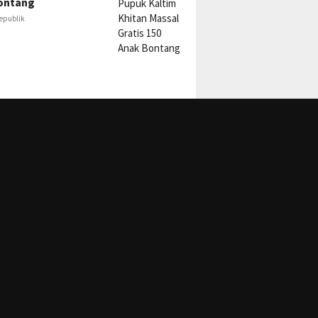
ontang
epublik