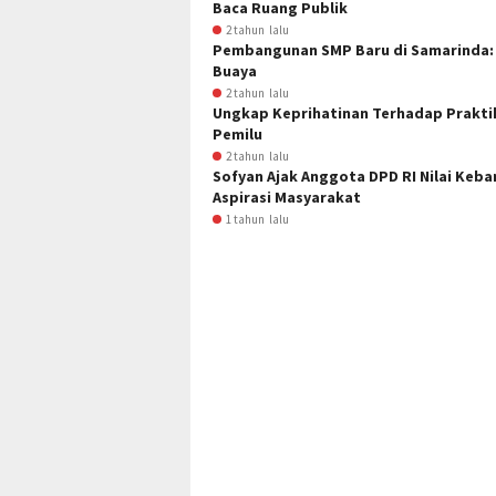
Baca Ruang Publik
2 tahun lalu
Pembangunan SMP Baru di Samarinda: S
Buaya
2 tahun lalu
Ungkap Keprihatinan Terhadap Praktik
Pemilu
2 tahun lalu
Sofyan Ajak Anggota DPD RI Nilai Ke
Aspirasi Masyarakat
1 tahun lalu