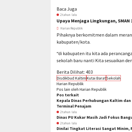
Baca Juga
2 tahun lalu
Upaya Menjaga Lingkungan, SMAN 
Harian Republik
Pihaknya berkomitmen dalam meranc
kabupaten/kota.
“di kabupaten itu kita ada peranca
sekolah baru nanti Kita sesuaikan de
Berita Dilihat:
403
Disdikbud Kaltim
Kutai Barat
Sekolah
Harian Republik
Pos lain oleh Harian Republik
Pos terkait
Kepala Dinas Perhubungan Kaltim dan 
Terminal Penajam
2 tahun lalu
Dinas PU Kukar Masih Jadi Fokus Bangu
2 tahun lalu
Dinilai Tingkat Literasi Sangat Minim,