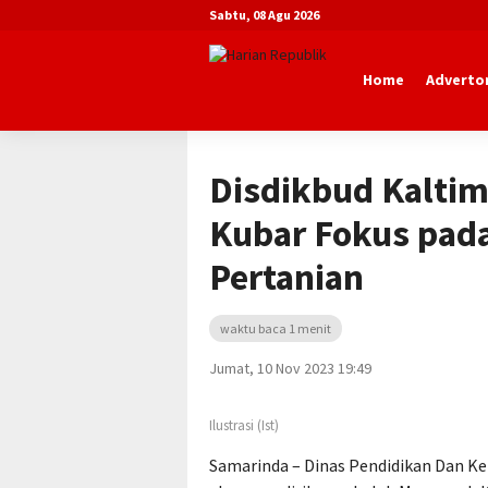
Sabtu, 08 Agu 2026
Home
Advertor
Beranda
Advertorial
Dinas Pendidi
Disdikbud Kalti
Kubar Fokus pada
Pertanian
waktu baca 1 menit
Jumat, 10 Nov 2023 19:49
Ilustrasi (Ist)
Samarinda – Dinas Pendidikan Dan Ke