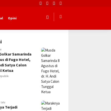
al
Opini
i
lu
Golkar Samarinda
us di Fugo Hotel,
Andi Satya Calon
l Ketua
epublik
 lalu
ya Terjadi