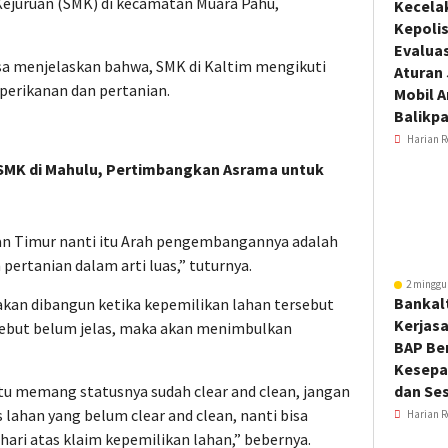
ejuruan (SMK) di kecamatan Muara Pahu,
Kecela
Kepoli
Evalua
a menjelaskan bahwa, SMK di Kaltim mengikuti
Aturan
perikanan dan pertanian.
Mobil 
Balikp
Harian R
SMK di Mahulu, Pertimbangkan Asrama untuk
tan Timur nanti itu Arah pengembangannya adalah
ertanian dalam arti luas,” tuturnya.
2 minggu
Bankal
kan dibangun ketika kepemilikan lahan tersebut
Kerjas
ersebut belum jelas, maka akan menimbulkan
BAP Be
Kesepa
tu memang statusnya sudah clear and clean, jangan
dan Ses
lahan yang belum clear and clean, nanti bisa
Harian R
ari atas klaim kepemilikan lahan,” bebernya.