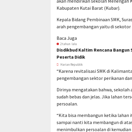
akan mendirikan sekolah Menengah K
Kabupaten Kutai Barat (Kubar).
Kepala Bidang Pembinaan SMK, Suras
arah pengembangan yaitu di sekotor 
Baca Juga
2 tahun lalu
Disdikbud Kaltim Rencana Bangun 
Peserta Didik
Harian Republik
“Karena revitalisasi SMK di Kaliman
pengembangan sektor perikanan dan p
Dirinya mengatakan bahwa, sekolah a
sudah bebas dan jelas. Jika lahan t
persoalan.
“Kita bisa membangun ketika lahan i
sampai nanti kita membangun di atas 
menimbulkan persoalan di kemudian h