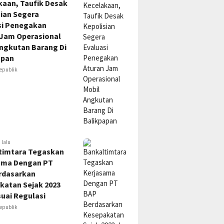
kaan, Taufik Desak
sian Segera
si Penegakan
 Jam Operasional
Angkutan Barang Di
apan
epublik
 lalu
timtara Tegaskan
ama Dengan PT
rdasarkan
katan Sejak 2023
uai Regulasi
epublik