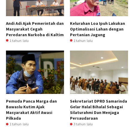
Andi Adi Ajak Pemerintah dan
Kelurahan Loa Ipuh Lakukan
Masyarakat Cegah
Optimalisasi Lahan dengan
Peredaran Narkoba di Kaltim
Pertanian Jagung
1 tahun lalu
1 tahun lalu
Pemuda Panca Marga dan
Sekretariat DPRD Samarinda
Bawaslu Kutim Ajak
Gelar Halal Bihalal Sebagai
Masyarakat Aktif Awasi
Silaturahmi Dan Menjaga
Pilkada
Persaudaraan
1 tahun lalu
3 tahun lalu