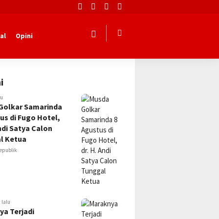
al
Opini
i
lu
Golkar Samarinda
us di Fugo Hotel,
Andi Satya Calon
l Ketua
epublik
 lalu
ya Terjadi