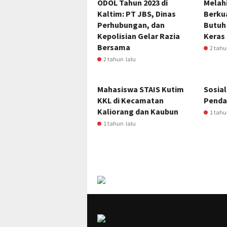
ODOL Tahun 2023 di
Melahi
Kaltim: PT JBS, Dinas
Berkua
Perhubungan, dan
Butuh
Kepolisian Gelar Razia
Keras
Bersama
2 tahu
2 tahun lalu
Mahasiswa STAIS Kutim
Sosial
KKL di Kecamatan
Penda
Kaliorang dan Kaubun
1 tahu
1 tahun lalu