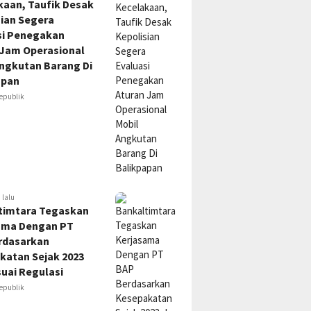
kaan, Taufik Desak
sian Segera
si Penegakan
 Jam Operasional
Angkutan Barang Di
apan
epublik
 lalu
timtara Tegaskan
ama Dengan PT
rdasarkan
katan Sejak 2023
uai Regulasi
epublik