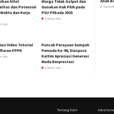
Anak B
rkan Atlet
Warga Tidak Golput dan
litas dan Potensial
Gunakan Hak Pilih pada
Harian R
 Waktu dan Kerja
PSU Pilkada 2025
1 tahun lalu
n lalu
iasi Video Tutorial
Puncak Perayaan Sumpah
ftaran PPPK
Pemuda Ke-96, Diaspora
Kaltim Apresiasi Generasi
n lalu
Muda Berprestasi
1 tahun lalu
Tentang Kami
Advertoria