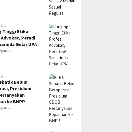
 lalu
 Tinggi Etika
 Advokat, Peradi
marinda Gelar UPA
epublik
 lalu
ebatik Belum
asi, Presidium
ertanyakan
ian ke BNPP
epublik