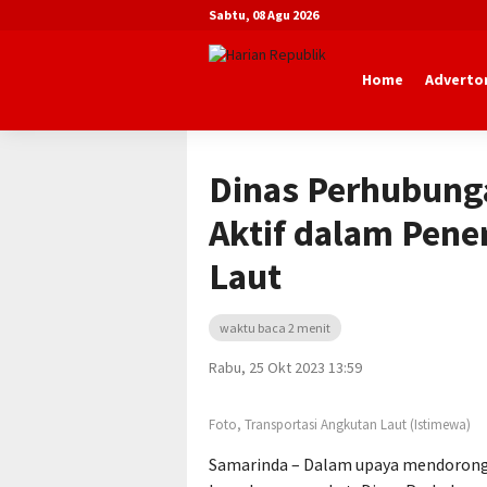
Sabtu, 08 Agu 2026
Home
Advertor
Beranda
Advertorial
Dinas Perhubu
Dinas Perhubung
Aktif dalam Pene
Laut
waktu baca 2 menit
Rabu, 25 Okt 2023 13:59
Foto, Transportasi Angkutan Laut (Istimewa)
Samarinda – Dalam upaya mendorong