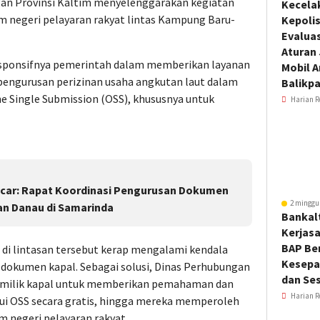
an Provinsi Kaltim menyelenggarakan kegiatan
Kecela
m negeri pelayaran rakyat lintas Kampung Baru-
Kepoli
Evalua
Aturan
responsifnya pemerintah dalam memberikan layanan
Mobil 
 pengurusan perizinan usaha angkutan laut dalam
Balikp
ne Single Submission (OSS), khususnya untuk
Harian R
car: Rapat Koordinasi Pengurusan Dokumen
2 minggu
an Danau di Samarinda
Bankal
Kerjas
BAP Be
 di lintasan tersebut kerap mengalami kendala
Kesepa
dokumen kapal. Sebagai solusi, Dinas Perhubungan
dan Ses
emilik kapal untuk memberikan pemahaman dan
Harian R
alui OSS secara gratis, hingga mereka memperoleh
m negeri pelayaran rakyat.