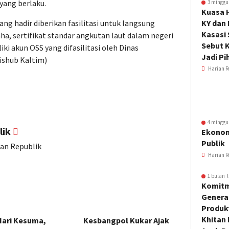
yang berlaku.
3 minggu
Kuasa 
ang hadir diberikan fasilitasi untuk langsung
KY dan
Kasasi
, sertifikat standar angkutan laut dalam negeri
Sebut K
iki akun OSS yang difasilitasi oleh Dinas
Jadi Pi
ishub Kaltim)
Harian R
4 minggu
lik
Ekonom
Publik
ian Republik
Harian R
1 bulan l
Komitm
Genera
Produkt
Khitan 
Hari Kesuma,
Kesbangpol Kukar Ajak