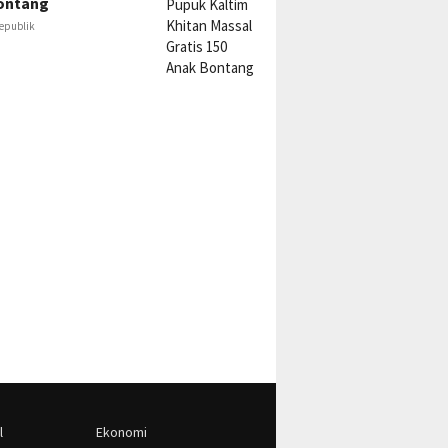
ontang
epublik
l
Ekonomi