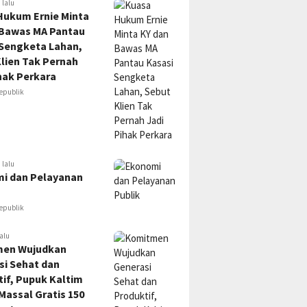
 lalu
Hukum Ernie Minta
 Bawas MA Pantau
 Sengketa Lahan,
lien Tak Pernah
hak Perkara
epublik
 lalu
i dan Pelayanan
epublik
alu
en Wujudkan
si Sehat dan
if, Pupuk Kaltim
Massal Gratis 150