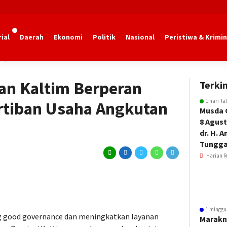
ial
Daerah
Ekonomi
Politik
Nasional
Peristiwa & Krimin
ngan Kaltim
an Kaltim Berperan
Terkin
1 hari la
rtiban Usaha Angkutan
Musda 
8 Agust
dr. H. 
Tungga
Harian R
1 minggu
 good governance dan meningkatkan layanan
Marakn