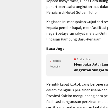
kepada masyarakat, Dinas Perhubung
penertiban usaha angkutan laut dala
Penajam di Hotel Golden Tulip.
Kegiatan ini merupakan wujud dari 
kepada pemilik kapal, memfasilitasi
negeri pelayaran rakyat melalui Onli
lintasan Kampung Baru-Penajam.
Baca Juga
2 tahun lalu
Harian
Membuka Jalur Lan
Republik
Angkutan Sungai d
Pemilik kapal klotok yang beroperasi
dalam mengurus perizinan usaha dan 
Provinsi Kaltim mengundang para p
fasilitasi pengurusan perizinan mel
sertifikat standar angkutan laut dala