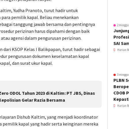
ltim, Yudha Pranoto, turut hadir untuk
para pemilik kapal. Beliau menekankan
ebagai tanggung jawab bersama dan pentingnya
2 minggu
Junjung
rosedur perizinan harus dipahami dengan baik
Profesi
 atau agensi dalam pengurusan perizinan.
SAI Sa
dari KSOP Kelas I Balikpapan, turut hadir sebagai
Harian R
edur pengurusan dokumen keselamatan kapal
kapal, dan surat ukur kapal.
3 minggu
PLBN S
Beroper
CDOB P
ero ODOL Tahun 2023 di Kaltim: PT JBS, Dinas
Kepast
epolisian Gelar Razia Bersama
Harian R
layaran Dishub Kaltim, yang menjadi koordinator
 pemilik kapal yang hadir serta keinginan mereka