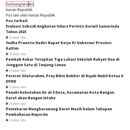
Gerbangtara
Ikn
Harian Republik
Pos lain oleh Harian Republik
Pos terkait
Evaluasi Subsidi Angkutan Udara Perintis Korwil Samarinda
Tahun 2023
2 tahun lalu
Yudha Pranoto Hadiri Rapat Kerja PJ Gubernur Provinsi
Kaltim
2 tahun lalu
Pemkab Kukar Tetapkan Tiga Lokasi Sekolah Rakyat Dua di
Jonggon Satu di Tanjung Limau
1 tahun lalu
Pererat Silaturahmi, Pray Bikin Bukber di Rujab Wakil Ketua II
DPRD
1 tahun lalu
Penuhi Kebutuhan Air di 5 Desa, Kecamatan Kota Bangun
Darat akan Bangun Intake
2 tahun lalu
Pemekaran Mangkurawang Darat Masih Dalam Tahapan
Pembahasan Raperda
1 tahun lalu