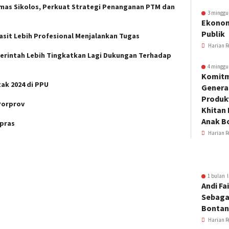
smas Sikolos, Perkuat Strategi Penanganan PTM dan
3 minggu
Ekonom
Publik
asit Lebih Profesional Menjalankan Tugas
Harian R
rintah Lebih Tingkatkan Lagi Dukungan Terhadap
4 minggu
Komitm
tak 2024 di PPU
Genera
Produkt
Porprov
Khitan 
Anak B
rpras
Harian R
1 bulan l
Andi Fai
Sebaga
Bonta
Harian R