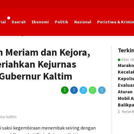
ial
Daerah
Ekonomi
Politik
Nasional
Peristiwa & Krimin
dan Olahraga Kaltim
 Meriam dan Kejora,
Terkin
6 hari la
riahkan Kejurnas
Marakn
Kecela
Gubernur Kaltim
Kepoli
Evalua
Aturan
Mobil 
Balikp
Harian R
nur kaltim
i saksi kegembiraan menembak seiring dengan