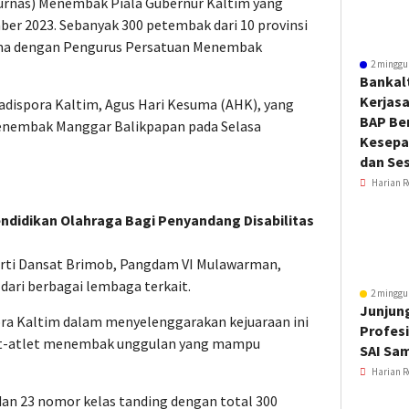
jurnas) Menembak Piala Gubernur Kaltim yang
ber 2023. Sebanyak 300 petembak dari 10 provinsi
ma dengan Pengurus Persatuan Menembak
2 minggu
Bankal
Kerjas
 Kadispora Kaltim, Agus Hari Kesuma (AHK), yang
BAP Be
Menembak Manggar Balikpapan pada Selasa
Kesepa
dan Ses
Harian R
ndidikan Olahraga Bagi Penyandang Disabilitas
erti Dansat Brimob, Pangdam VI Mulawarman,
dari berbagai lembaga terkait.
2 minggu
Junjung
 Kaltim dalam menyelenggarakan kejuaraan ini
Profesi
let-atlet menembak unggulan yang mampu
SAI Sa
Harian R
 dan 23 nomor kelas tanding dengan total 300