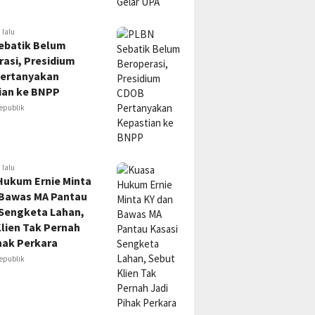
 lalu
ebatik Belum
asi, Presidium
ertanyakan
ian ke BNPP
epublik
 lalu
Hukum Ernie Minta
 Bawas MA Pantau
 Sengketa Lahan,
lien Tak Pernah
hak Perkara
epublik