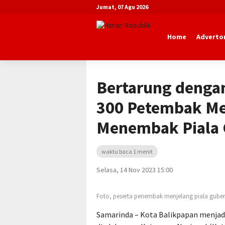
Jumat, 07 Agu 2026
Home
Advertor
Beranda
Advertorial
Dinas Pemuda 
Bertarung dengan
300 Petembak Me
Menembak Piala 
waktu baca 1 menit
Selasa, 14 Nov 2023 15:00
Foto, peserta penembak menjelang piala guber
Samarinda – Kota Balikpapan menjad