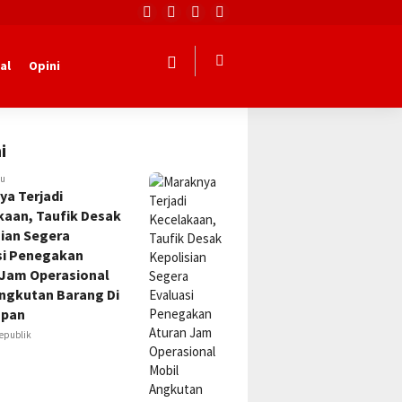
al
Opini
i
lu
ya Terjadi
kaan, Taufik Desak
sian Segera
si Penegakan
 Jam Operasional
Angkutan Barang Di
apan
epublik