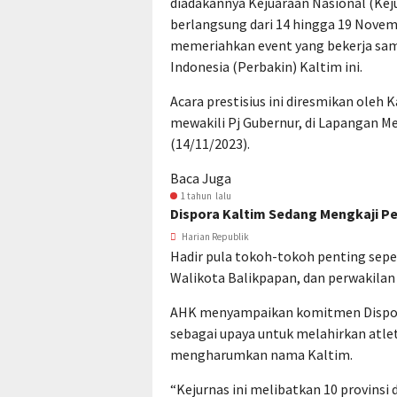
diadakannya Kejuaraan Nasional (Ke
berlangsung dari 14 hingga 19 Novem
memeriahkan event yang bekerja sa
Indonesia (Perbakin) Kaltim ini.
Acara prestisius ini diresmikan oleh
mewakili Pj Gubernur, di Lapangan 
(14/11/2023).
Baca Juga
1 tahun lalu
Dispora Kaltim Sedang Mengkaji Pe
Harian Republik
Hadir pula tokoh-tokoh penting sep
Walikota Balikpapan, dan perwakilan 
AHK menyampaikan komitmen Dispora
sebagai upaya untuk melahirkan at
mengharumkan nama Kaltim.
“Kejurnas ini melibatkan 10 provinsi