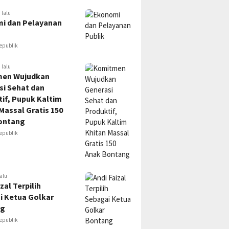
 lalu
i dan Pelayanan
epublik
 lalu
en Wujudkan
si Sehat dan
if, Pupuk Kaltim
Massal Gratis 150
ontang
epublik
alu
zal Terpilih
i Ketua Golkar
ng
epublik