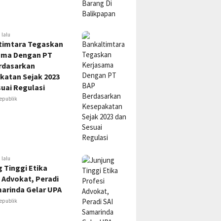
 lalu
timtara Tegaskan
ama Dengan PT
rdasarkan
katan Sejak 2023
uai Regulasi
epublik
 lalu
 Tinggi Etika
 Advokat, Peradi
marinda Gelar UPA
epublik