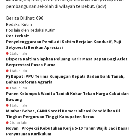
pembangunan sekolah di wilayah tersebut. (adv)
Berita Dilihat:
696
Redaksi Kutim
Pos lain oleh Redaksi Kutim
Pos terkait
Penyelenggaraan Pemilu di Kaltim Berjalan Kondusif, Puji
Setyowati Berikan Apresiasi
2 tahun lalu
Dispora Kaltim Siapkan Peluang Karir Masa Depan Bagi Atlet
Berprestasi Pasca Purna
1 tahun lalu
Pj Bupati PPU Terima Kunjungan Kepala Badan Bank Tanah,
Bahas Reforma Agraria
1 tahun lalu
Panen Kelompok Wanita Tani di Kukar Tekan Harga Cabai dan
Bawang
1 tahun lalu
Mimbar Bebas, GMNI Soroti Komersialisasi Pendidikan Di
Tingkat Perguruan Tinggi Kabupaten Berau
2 bulan lalu
Novan : Proyeksi Kebutuhan Kerja 5-10 Tahun Wajib Jadi Dasar
Penyusunan Kurikulum