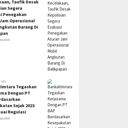
kaan, Taufik Desak
sian Segera
si Penegakan
 Jam Operasional
Angkutan Barang Di
apan
epublik
 lalu
timtara Tegaskan
ama Dengan PT
rdasarkan
katan Sejak 2023
uai Regulasi
epublik