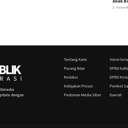
Anak B
Harian R
Tentang Kami
Advertoria
Pasang Iklan
DPRD Kalt
Redaksi
DPRD Kota
Kebijakan Privasi
Pemkot Sa
ltimedia
rupdate dengan
Pedoman Media Siber
Daerah