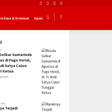
ristiwa & Kriminal
Opini
i
lu
Golkar Samarinda
us di Fugo Hotel,
Andi Satya Calon
l Ketua
epublik
 lalu
ya Terjadi