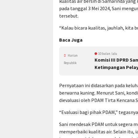
kualitas air bersih di Samarinda yan
pada tanggal 3 Mei 2024, Sani meng
tersebut.
“Kalau bicara kualitas, jauhlah, kita b
Baca Juga
10 bulan lalu
Harian
Komisi III DPRD Sa
Republik
Ketimpangan Pela
Pernyataan ini didasarkan pada kelu
berwarna kuning. Menurut Sani, kondisi
dievaluasi oleh PDAM Tirta Kencana 
“Evaluasi bagi pihak PDAM,” tegasnya
Sani mendesak PDAM untuk segera m
memperbaiki kualitas air. Selain it