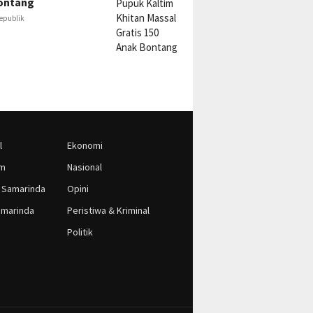
ontang
epublik
l
Ekonomi
im
Nasional
 Samarinda
Opini
marinda
Peristiwa & Kriminal
Politik