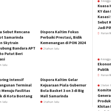
3 minggu
Kuasa 
KY dan
Kasasi
Sebut K
Jadi Pi
a Sebut Rencana
Dispora Kaltim Fokus
Harian R
t Samarinda
Perbaiki Prestasi, Bidik
n Skytrain
Kemenangan di PON 2024
ubung Bandara APT
2 tahun lalu
o Patut Beri
asi
4 minggu
Ekonom
n lalu
Publik
Harian R
ring Intensif
Dispora Kaltim Gelar
ngunan Terminal
Kejuaraan Piala Gubernur
1 bulan l
Komitm
: Menuju Fasilitas
Bola Basket 3 on 3 di Big
Genera
k di Kota Bontang
Mall Samarinda
Produkt
n lalu
1 tahun lalu
Khitan 