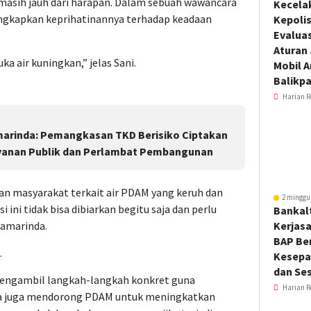
g masih jauh dari harapan. Dalam sebuah wawancara
Kecela
ungkapkan keprihatinannya terhadap keadaan
Kepoli
Evalua
Aturan
uka air kuningkan,” jelas Sani.
Mobil 
Balikp
Harian R
marinda: Pemangkasan TKD Berisiko Ciptakan
yanan Publik dan Perlambat Pembangunan
han masyarakat terkait air PDAM yang keruh dan
2 minggu
 ini tidak bisa dibiarkan begitu saja dan perlu
Bankal
Samarinda.
Kerjas
BAP Be
.
Kesepa
dan Ses
engambil langkah-langkah konkret guna
Harian R
u, ia juga mendorong PDAM untuk meningkatkan