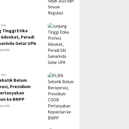
 lalu
 Tinggi Etika
 Advokat, Peradi
marinda Gelar UPA
epublik
 lalu
ebatik Belum
asi, Presidium
ertanyakan
ian ke BNPP
epublik