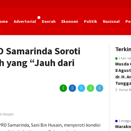
ome
Advertorial
Daerah
Ekonomi
Politik
Nasional
Pe
marinda
D Samarinda Soroti
Terkin
1 hari la
ih yang “Jauh dari
Musda 
8 Agust
dr. H. 
Tungga
Harian R
in Husain
1 minggu
PRD Samarinda, Sani Bin Husain, menyoroti kondisi
Marakn