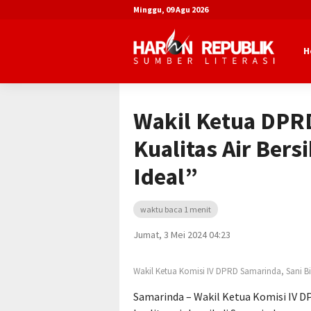
Minggu, 09 Agu 2026
H
Beranda
Advertorial
DPRD Kota Sa
Wakil Ketua DPR
Kualitas Air Bers
Ideal”
waktu baca 1 menit
Jumat, 3 Mei 2024 04:23
Wakil Ketua Komisi IV DPRD Samarinda, Sani B
Samarinda – Wakil Ketua Komisi IV D