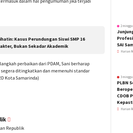
 termasuk dalam hal pengumuman jika terjadi
2 minggu
Junjung
Profesi
hatin: Kasus Perundungan Siswi SMP 16
SAI Sa
rakter, Bukan Sekadar Akademik
Harian R
langkah perbaikan dari PDAM, Sani berharap
at segera ditingkatkan dan memenuhi standar
RD Kota Samarinda)
3 minggu
PLBN S
Beroper
CDOB P
Kepast
Harian R
lik
ian Republik