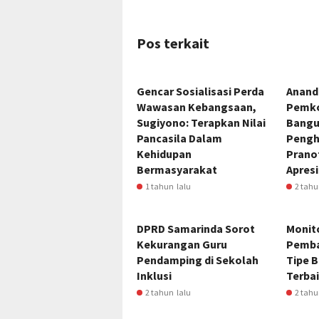
Pos terkait
Gencar Sosialisasi Perda
Anand
Wawasan Kebangsaan,
Pemko
Sugiyono: Terapkan Nilai
Bangu
Pancasila Dalam
Pengh
Kehidupan
Pranot
Bermasyarakat
Apresi
1 tahun lalu
2 tahu
DPRD Samarinda Sorot
Monito
Kekurangan Guru
Pemba
Pendamping di Sekolah
Tipe B
Inklusi
Terbai
2 tahun lalu
2 tahu