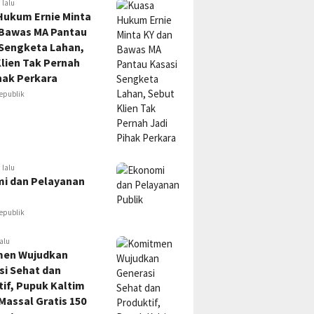
 lalu
Hukum Ernie Minta
 Bawas MA Pantau
 Sengketa Lahan,
lien Tak Pernah
hak Perkara
epublik
 lalu
i dan Pelayanan
epublik
alu
en Wujudkan
si Sehat dan
if, Pupuk Kaltim
Massal Gratis 150