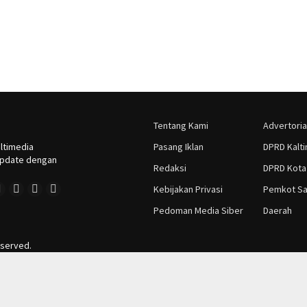
Tentang Kami
Advertoria
ltimedia
Pasang Iklan
DPRD Kalt
rupdate dengan
Redaksi
DPRD Kota
Kebijakan Privasi
Pemkot Sa
Pedoman Media Siber
Daerah
eserved.