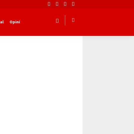
al
Opini