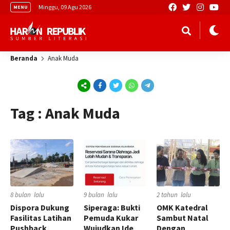
Minggu, 09 Agu 2026
MENU
Beranda
Anak Muda
Tag : Anak Muda
8 bulan lalu
9 bulan lalu
2 tahun lalu
Dispora Dukung
Siperaga: Bukti
OMK Katedral
Fasilitas Latihan
Pemuda Kukar
Sambut Natal
Pushback
Wujudkan Ide
Dengan