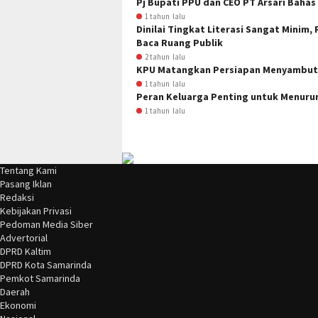
Pj Bupati PPU dan CEO PT Arsari Bahas
1 tahun lalu
Dinilai Tingkat Literasi Sangat Minim,
Baca Ruang Publik
2 tahun lalu
KPU Matangkan Persiapan Menyambut P
1 tahun lalu
Peran Keluarga Penting untuk Menuru
1 tahun lalu
Tentang Kami
Pasang Iklan
Redaksi
Kebijakan Privasi
Pedoman Media Siber
Advertorial
DPRD Kaltim
DPRD Kota Samarinda
Pemkot Samarinda
Daerah
Ekonomi