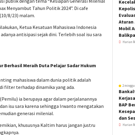
i publik dengan tema “Kesiapan Generasi Milenial
Kecela
oax Menyambut Tahun Politik 2024”. Di cafe
Kepoli
Evalua
(10/8/23) malam.
Aturan
dilakukan, Ketua Kesatuan Mahasiswa Indonesia
Mobil 
danya antisipasi sejak dini. Terlebih soal isu sara
Balikp
Harian R
ur Berhasil Meraih Duta Pelajar Sadar Hukum
ting mahasiswa dalam dunia politik adalah
2 minggu
 filter terhadap dinamika yang ada.
Bankal
Kerjas
emilu) ia berupaya agar dalam perjalanannya
BAP Be
 dan isu sara karena sehingga Irwanto mengatakan
Kesepa
mudian generasi milenial.
dan Ses
demikian, khususnya Kaltim harus jangan justru
Harian R
ungkapnya.