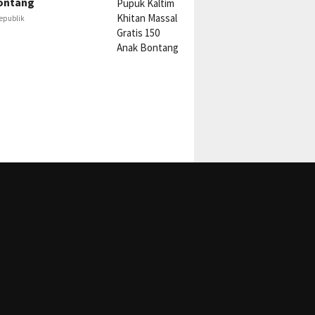
ontang
epublik