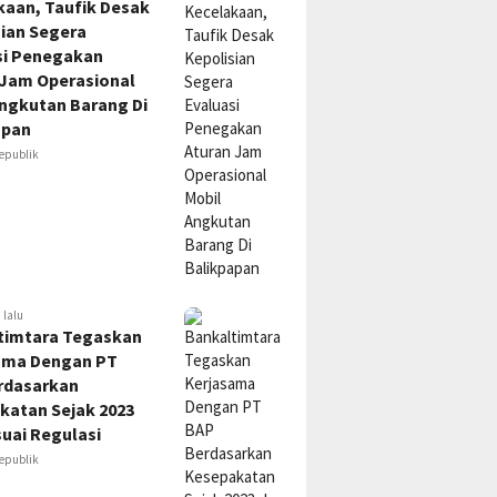
kaan, Taufik Desak
sian Segera
si Penegakan
 Jam Operasional
Angkutan Barang Di
apan
epublik
 lalu
timtara Tegaskan
ama Dengan PT
rdasarkan
katan Sejak 2023
uai Regulasi
epublik