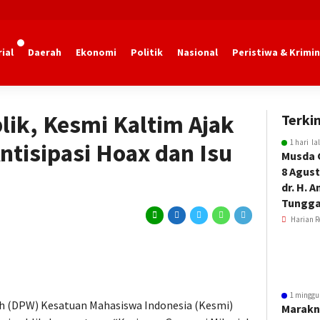
ial
Daerah
Ekonomi
Politik
Nasional
Peristiwa & Krimin
lik, Kesmi Kaltim Ajak
Terkin
1 hari la
ntisipasi Hoax dan Isu
Musda 
8 Agust
dr. H. 
Tungga
Harian R
1 minggu
h (DPW) Kesatuan Mahasiswa Indonesia (Kesmi)
Marakn