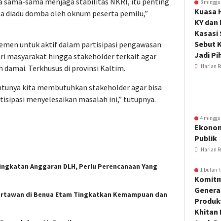
 sama-sama menjaga stabilitas NKRI, itu penting
3 minggu
Kuasa 
na diadu domba oleh oknum peserta pemilu,”
KY dan
Kasasi
Sebut K
lemen untuk aktif dalam partisipasi pengawasan
Jadi Pi
ri masyarakat hingga stakeholder terkait agar
Harian R
 damai. Terkhusus di provinsi Kaltim.
tentunya kita membutuhkan stakeholder agar bisa
sipasi menyelesaikan masalah ini,” tutupnya.
4 minggu
Ekonom
Publik
Harian R
eningkatan Anggaran DLH, Perlu Perencanaan Yang
1 bulan l
Komitm
Genera
Wartawan di Benua Etam Tingkatkan Kemampuan dan
Produkt
Khitan 