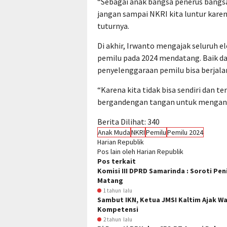
“Sebagai anak bangsa penerus bangsa
jangan sampai NKRI kita luntur kare
tuturnya.
Di akhir, Irwanto mengajak seluruh e
pemilu pada 2024 mendatang. Baik da
penyelenggaraan pemilu bisa berjalan
“Karena kita tidak bisa sendiri dan 
bergandengan tangan untuk menganti
Berita Dilihat:
340
Anak Muda
NKRI
Pemilu
Pemilu 2024
Harian Republik
Pos lain oleh Harian Republik
Pos terkait
Komisi III DPRD Samarinda : Soroti P
Matang
1 tahun lalu
Sambut IKN, Ketua JMSI Kaltim Ajak 
Kompetensi
2 tahun lalu