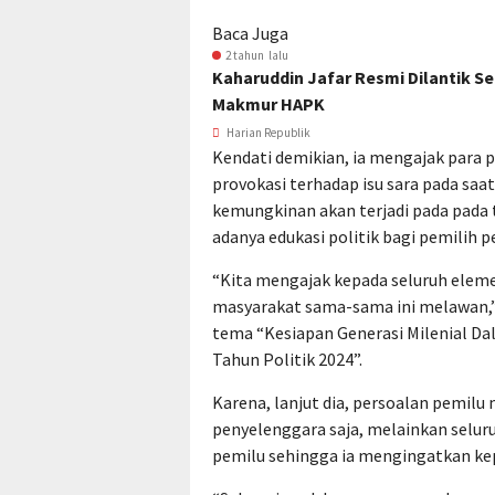
Baca Juga
2 tahun lalu
Kaharuddin Jafar Resmi Dilantik 
Makmur HAPK
Harian Republik
Kendati demikian, ia mengajak para 
provokasi terhadap isu sara pada s
kemungkinan akan terjadi pada pada ta
adanya edukasi politik bagi pemilih 
“Kita mengajak kepada seluruh ele
masyarakat sama-sama ini melawan,” 
tema “Kesiapan Generasi Milenial D
Tahun Politik 2024”.
Karena, lanjut dia, persoalan pemil
penyelenggara saja, melainkan selu
pemilu sehingga ia mengingatkan kep