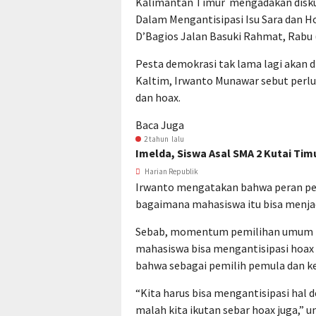
Kalimantan Timur mengadakan diskus
Dalam Mengantisipasi Isu Sara dan H
D’Bagios Jalan Basuki Rahmat, Rabu 
Pesta demokrasi tak lama lagi akan 
Kaltim, Irwanto Munawar sebut perlu a
dan hoax.
Baca Juga
2 tahun lalu
Imelda, Siswa Asal SMA 2 Kutai Tim
Harian Republik
Irwanto mengatakan bahwa peran pen
bagaimana mahasiswa itu bisa menjadi
Sebab, momentum pemilihan umum (P
mahasiswa bisa mengantisipasi hoax
bahwa sebagai pemilih pemula dan ke
“Kita harus bisa mengantisipasi hal 
malah kita ikutan sebar hoax juga,” 