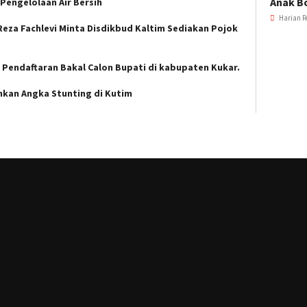
Anak B
 Pengelolaan Air Bersih
Harian R
 Reza Fachlevi Minta Disdikbud Kaltim Sediakan Pojok
endaftaran Bakal Calon Bupati di kabupaten Kukar.
nkan Angka Stunting di Kutim