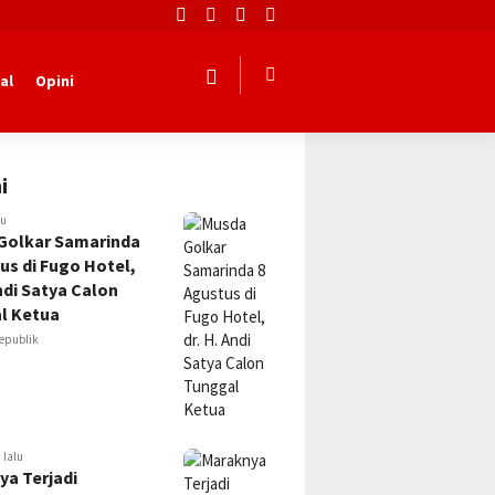
al
Opini
i
lu
Golkar Samarinda
us di Fugo Hotel,
Andi Satya Calon
l Ketua
epublik
 lalu
ya Terjadi