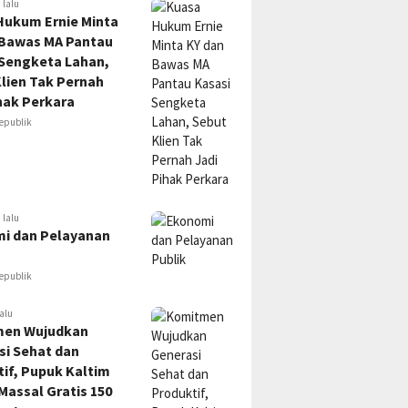
 lalu
Hukum Ernie Minta
 Bawas MA Pantau
 Sengketa Lahan,
lien Tak Pernah
hak Perkara
epublik
 lalu
i dan Pelayanan
epublik
alu
en Wujudkan
si Sehat dan
if, Pupuk Kaltim
Massal Gratis 150