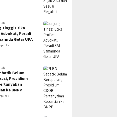
 lalu
 Tinggi Etika
 Advokat, Peradi
marinda Gelar UPA
epublik
 lalu
ebatik Belum
asi, Presidium
ertanyakan
ian ke BNPP
epublik