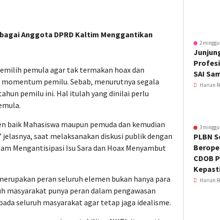
Sebagai Anggota DPRD Kaltim Menggantikan
2 minggu
Junjung
Profesi
pemilih pemula agar tak termakan hoax dan
SAI Sa
aat momentum pemilu. Sebab, menurutnya segala
Harian R
hun pemilu ini. Hal itulah yang dinilai perlu
pemula.
men baik Mahasiswa maupun pemuda dan kemudian
3 minggu
jelasnya, saat melaksanakan diskusi publik dengan
PLBN S
Beroper
alam Mengantisipasi Isu Sara dan Hoax Menyambut
CDOB P
Kepast
u merupakan peran seluruh elemen bukan hanya para
Harian R
ruh masyarakat punya peran dalam pengawasan
ada seluruh masyarakat agar tetap jaga idealisme.