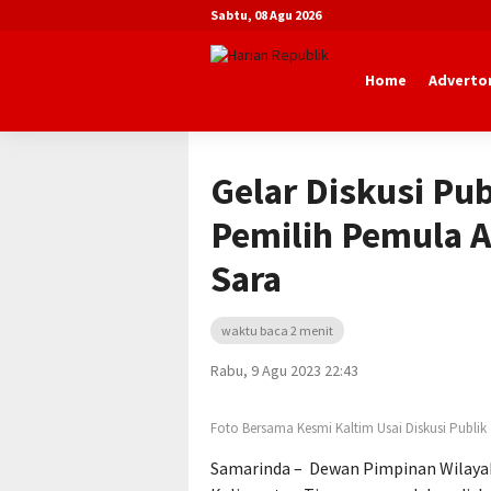
Sabtu, 08 Agu 2026
Home
Advertor
Beranda
Daerah
Gelar Diskusi Pub
Pemilih Pemula A
Sara
waktu baca 2 menit
Rabu, 9 Agu 2023 22:43
Foto Bersama Kesmi Kaltim Usai Diskusi Publik
Samarinda – Dewan Pimpinan Wilaya