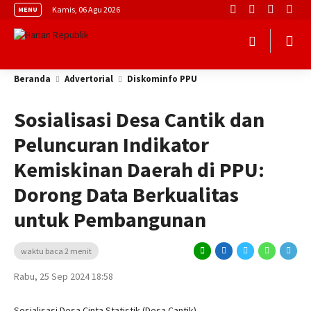
Kamis, 06 Agu 2026
MENU
Beranda
Advertorial
Diskominfo PPU
Sosialisasi Desa Cantik dan
Peluncuran Indikator
Kemiskinan Daerah di PPU:
Dorong Data Berkualitas
untuk Pembangunan
waktu baca 2 menit
Rabu, 25 Sep 2024 18:58
Sosialisasi Desa Cinta Statistik (Desa Cantik)