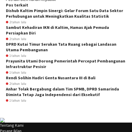
Pos terkait
Dishub Kaltim Pimpin Sinergi: Gelar Forum Satu Data Sektor
Perhubungan untuk Meningkatkan Kualitas Statistik
2 tahun lalu
Sambut Kehadiran IKN di Kaltim, Hamas Ajak Pemuda
Persiapkan Diri
2 tahun lalu
DPRD Kutai Timur Serukan Tata Ruang sebagai Landasan
Utama Pembangunan
1 tahun lalu
Prayunita Utami Dorong Pemerintah Percepat Pembangunan
Infrastruktur Pesisir
1 tahun lalu
Rendi Solihin Hadiri Genta Nusantara III di Bali
2 tahun lalu
Anhar Tolak Bergabung dalam Tim SPMB, DPRD Samarinda
Diminta Tetap Jaga Independensi dari Eksekutif
1 tahun lalu
Tentang Kami
Pasang Iklan