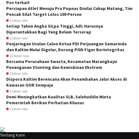
Pos terkait
Persiapan Atlet Menuju Pra Popnas Dinilai Cukup Matang, Tim
Pencak Silat Target Lolos 100 Persen
1 tahun lalu
Setiap Tahun Angka SiLpa Tinggi, Adi: Harusnya
Diperuntukkan Bagi Yang Belum Terserap
1 tahun lalu
Penjaringan Usulan Calon Ketua PDI Perjuangan Samarinda
dan Kaltim Mulai Digelar, Dorong Pilih Figur Berintegritas
11 bulan lalu
Bersama Perusahaan Swasta, Kecamatan Marangkayu
Penanganan Stunting dan Kemiskinan Ekstrem
2 tahun lalu
Dispora Kaltim Berencana Akan Penambahan Jalur Akses di
Kawasan GOR Sempaja
1 tahun lalu
Demi Meningkatkan Kualitas SLB, Salehuddin Minta
Pemerintah Berikan Perhatian Khusus
2 tahun lalu
Tentang Kami