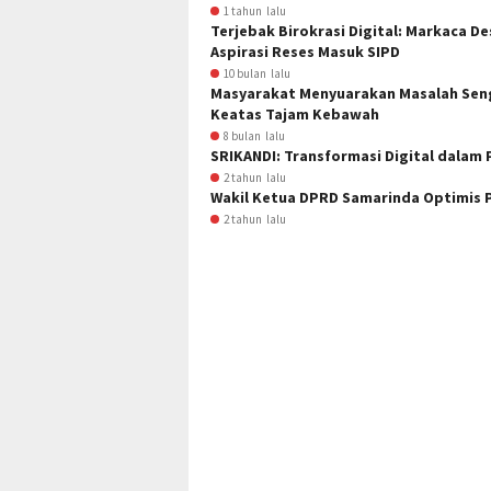
1 tahun lalu
Terjebak Birokrasi Digital: Markaca 
Aspirasi Reses Masuk SIPD
10 bulan lalu
Masyarakat Menyuarakan Masalah Seng
Keatas Tajam Kebawah
8 bulan lalu
SRIKANDI: Transformasi Digital dalam
2 tahun lalu
Wakil Ketua DPRD Samarinda Optimis P
2 tahun lalu