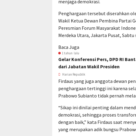
menjaga demokrasi.
Penghargaan tersebut diserahkan ole
Wakil Ketua Dewan Pembina Partai G
Peresmian Forum Masyarakat Indones
Merdeka Utara, Jakarta Pusat, Sabtu 
Baca Juga
1 tahun lalu
Gelar Konferensi Pers, DPD RI Ba
dari Jabatan Wakil Presiden
Harian Republik
Firdaus yang juga anggota dewan p
penghargaan tertinggi ini karena se
Prabowo Subianto tidak pernah melak
“Sikap ini dinilai penting dalam me
demokrasi, sehingga proses transfor
dengan baik,” kata Firdaus saat me
yang merupakan adik bungsu Prabowo