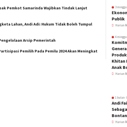
3 minggu
Desak Pemkot Samarinda Wajibkan Tindak Lanjut
Ekonom
Publik
keta Lahan, Andi Adi: Hukum Tidak Boleh Tumpul
Harian R
4 minggu
 Pengelolaan Arsip Pemerintah
Komitm
Genera
artisipasi Pemilih Pada Pemilu 2024 Akan Meningkat
Produkt
Khitan 
Anak B
Harian R
1 bulan l
Andi Fai
Sebaga
Bonta
Harian R