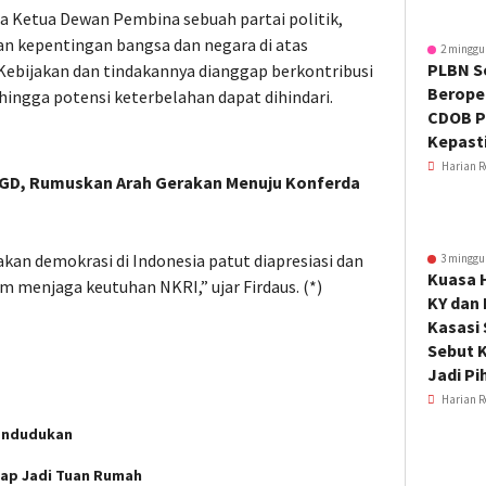
a Ketua Dewan Pembina sebuah partai politik,
n kepentingan bangsa dan negara di atas
2 minggu
PLBN S
Kebijakan dan tindakannya dianggap berkontribusi
Beroper
ingga potensi keterbelahan dapat dihindari.
CDOB P
Kepast
Harian R
FGD, Rumuskan Arah Gerakan Menuju Konferda
n demokrasi di Indonesia patut diapresiasi dan
3 minggu
Kuasa 
am menjaga keutuhan NKRI,” ujar Firdaus. (*)
KY dan
Kasasi
Sebut K
Jadi Pi
Harian R
endudukan
iap Jadi Tuan Rumah