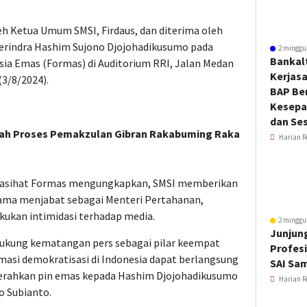
h Ketua Umum SMSI, Firdaus, dan diterima oleh
erindra Hashim Sujono Djojohadikusumo pada
2 minggu
Bankal
ia Emas (Formas) di Auditorium RRI, Jalan Medan
Kerjas
(3/8/2024).
BAP Be
Kesepa
dan Ses
ntah Proses Pemakzulan Gibran Rakabuming Raka
Harian R
enasihat Formas mengungkapkan, SMSI memberikan
lama menjabat sebagai Menteri Pertahanan,
ukan intimidasi terhadap media.
2 minggu
Junjung
ndukung kematangan pers sebagai pilar keempat
Profesi
masi demokratisasi di Indonesia dapat berlangsung
SAI Sa
nyerahkan pin emas kepada Hashim Djojohadikusumo
Harian R
 Subianto.