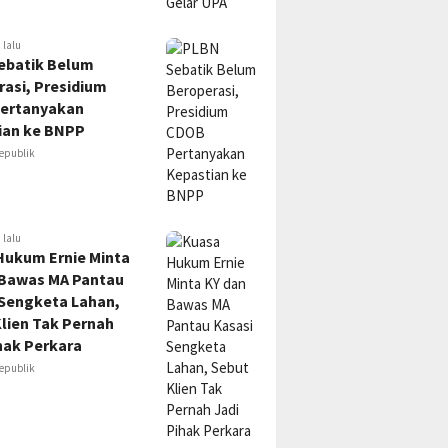
 lalu
ebatik Belum
asi, Presidium
ertanyakan
ian ke BNPP
epublik
 lalu
Hukum Ernie Minta
 Bawas MA Pantau
 Sengketa Lahan,
lien Tak Pernah
hak Perkara
epublik