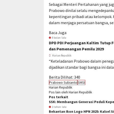
Sebagai Menteri Pertahanan yang jug
Prabowo dinilai selalu mengedepanka
kepentingan pribadi atau kelompok. 
dalam menjaga persatuan bangsa, seh
Baca Juga
8 bulan lalu
DPD PDI Perjuangan Kaltim Tutup 
dan Pemenangan Pemilu 2029
Harian Republik
“Keteladanan Prabowo dalam penegaka
dijadikan standar bagi bangsa ini dal
Berita Dilihat:
340
Prabowo Subianto
SMSI
Harian Republik
Pos lain oleh Harian Republik
Pos terkait
SSK: Membangun Generasi Peduli Kep
1 tahun lalu
Bekantan Ikon Logo HPN 2025: Kalsel S