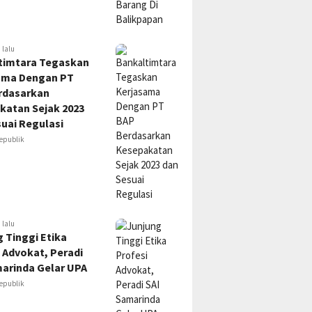
 lalu
timtara Tegaskan
ama Dengan PT
rdasarkan
katan Sejak 2023
uai Regulasi
epublik
 lalu
 Tinggi Etika
 Advokat, Peradi
marinda Gelar UPA
epublik