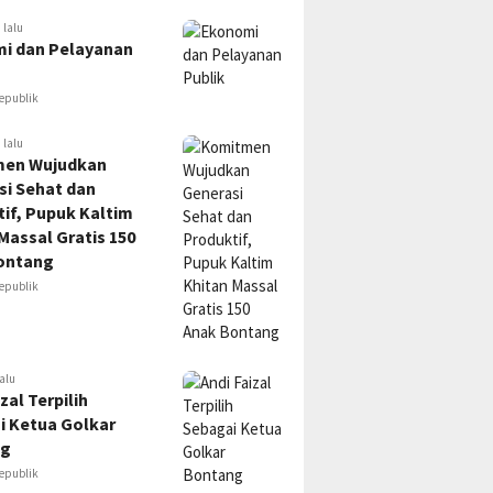
 lalu
i dan Pelayanan
epublik
 lalu
en Wujudkan
si Sehat dan
if, Pupuk Kaltim
Massal Gratis 150
ontang
epublik
alu
zal Terpilih
i Ketua Golkar
ng
epublik