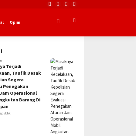
al
Opini
i
lu
ya Terjadi
kaan, Taufik Desak
sian Segera
si Penegakan
 Jam Operasional
Angkutan Barang Di
apan
epublik