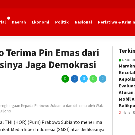
ial
Daerah
Ekonomi
Politik
Nasional
Peristiwa & Krimin
 Terima Pin Emas dari
Terkin
6 hari la
sinya Jaga Demokrasi
Marakn
Kecela
Kepoli
Evalua
Aturan
Mobil 
Balikp
penghargaan Kepada Parbowo Subianto dan diterima oleh Wakil
 Sujono
Harian R
ral TNI (HOR) (Purn) Prabowo Subianto menerima
ikat Media Siber Indonesia (SMSI) atas dedikasinya