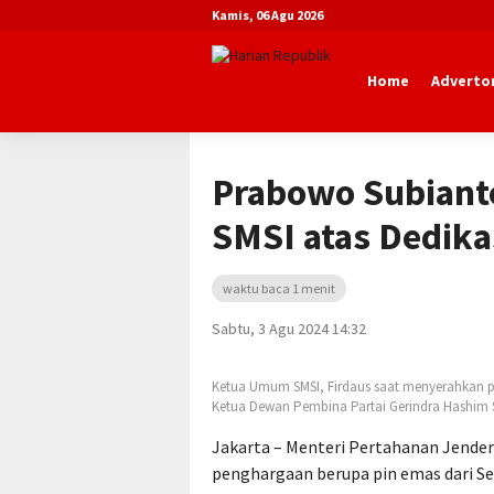
Kamis, 06 Agu 2026
Home
Advertor
Beranda
Nasional
Prabowo Subianto
SMSI atas Dedika
waktu baca 1 menit
Sabtu, 3 Agu 2024 14:32
Ketua Umum SMSI, Firdaus saat menyerahkan 
Ketua Dewan Pembina Partai Gerindra Hashim
Jakarta – Menteri Pertahanan Jende
penghargaan berupa pin emas dari Ser