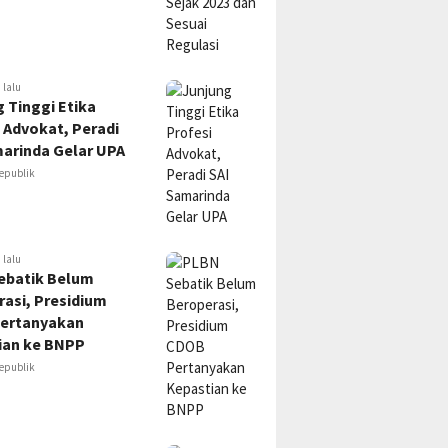
 lalu
 Tinggi Etika
 Advokat, Peradi
marinda Gelar UPA
epublik
 lalu
ebatik Belum
asi, Presidium
ertanyakan
ian ke BNPP
epublik