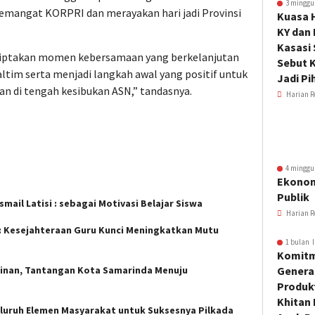
3 minggu
mangat KORPRI dan merayakan hari jadi Provinsi
Kuasa 
KY dan
Kasasi
nciptakan momen kebersamaan yang berkelanjutan
Sebut K
ltim serta menjadi langkah awal yang positif untuk
Jadi Pi
 di tengah kesibukan ASN,” tandasnya.
Harian R
4 minggu
Ekonom
Publik
mail Latisi : sebagai Motivasi Belajar Siswa
Harian R
: Kesejahteraan Guru Kunci Meningkatkan Mutu
1 bulan l
Komitm
inan, Tantangan Kota Samarinda Menuju
Genera
Produkt
Khitan 
luruh Elemen Masyarakat untuk Suksesnya Pilkada