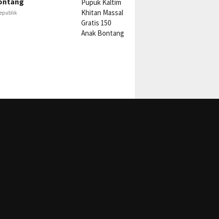
ontang
epublik