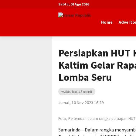
Sabtu, 08 Agu 2026
Home
Advertor
Beranda
Advertorial
Dinas Pemuda 
Persiapkan HUT 
Kaltim Gelar Ra
Lomba Seru
waktu baca 2 menit
Jumat, 10 Nov 2023 16:29
Foto, Pertemuan dalam rangka persiapan HUT
Samarinda – Dalam rangka menyambu