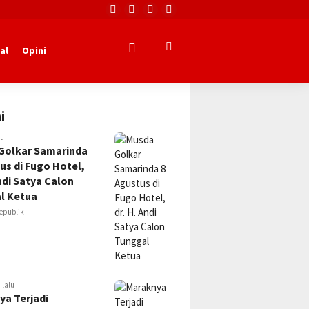
al
Opini
i
lu
Golkar Samarinda
us di Fugo Hotel,
Andi Satya Calon
l Ketua
epublik
 lalu
ya Terjadi