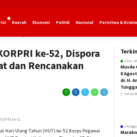
ial
Daerah
Ekonomi
Politik
Nasional
Peristiwa & Krimin
dan Olahraga Kaltim
KORPRI ke-52, Dispora
Terkin
1 hari la
pat dan Rencanakan
Musda 
8 Agust
dr. H. 
Tungga
Harian R
 KOPRI ke-52
1 minggu
t Hari Ulang Tahun (HUT) ke-52 Korps Pegawai
Marakn