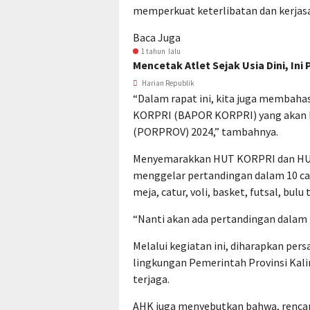
memperkuat keterlibatan dan kerjas
Baca Juga
1 tahun lalu
Mencetak Atlet Sejak Usia Dini, Ini
Harian Republik
“Dalam rapat ini, kita juga membaha
KORPRI (BAPOR KORPRI) yang akan be
(PORPROV) 2024,” tambahnya.
Menyemarakkan HUT KORPRI dan HUT 
menggelar pertandingan dalam 10 cab
meja, catur, voli, basket, futsal, bu
“Nanti akan ada pertandingan dalam 
Melalui kegiatan ini, diharapkan pers
lingkungan Pemerintah Provinsi Kali
terjaga.
AHK juga menyebutkan bahwa, rencan