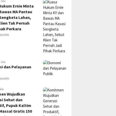
 lalu
Hukum Ernie Minta
 Bawas MA Pantau
 Sengketa Lahan,
lien Tak Pernah
hak Perkara
epublik
 lalu
i dan Pelayanan
epublik
alu
en Wujudkan
si Sehat dan
if, Pupuk Kaltim
Massal Gratis 150