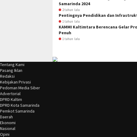
Samarinda 2024
2 tahun lalu
Pentingnya Pendidikan dan Infrastrukt
1 tahun lalu
KAMMI Kaltimtara Berencana Gelar Pr
Penuh
1 tahun lalu
Tentang Kami
Pasang Iklan
Redaksi
Kebijakan Privasi
Pedoman Media Siber
Advertorial
DPRD Kaltim
DPRD Kota Samarinda
Pemkot Samarinda
Daerah
Ekonomi
Nasional
Opini