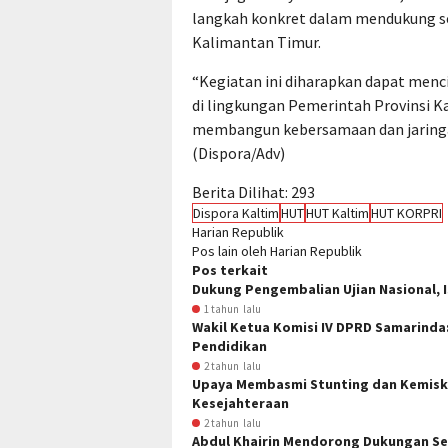
langkah konkret dalam mendukung se
Kalimantan Timur.
“Kegiatan ini diharapkan dapat me
di lingkungan Pemerintah Provinsi Ka
membangun kebersamaan dan jaringan
(Dispora/Adv)
Berita Dilihat:
293
Dispora Kaltim
HUT
HUT Kaltim
HUT KORPRI
Harian Republik
Pos lain oleh Harian Republik
Pos terkait
Dukung Pengembalian Ujian Nasional, Is
1 tahun lalu
Wakil Ketua Komisi IV DPRD Samarinda
Pendidikan
2 tahun lalu
Upaya Membasmi Stunting dan Kemisk
Kesejahteraan
2 tahun lalu
Abdul Khairin Mendorong Dukungan Se