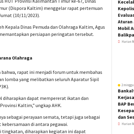
us HUT Provinsi Kalimantan Timur ke-67, Dinas
Kecela
mur (Dispora Kaltim) menggelar rapat pertemuan
Kepoli
Evalua
Jumat (10/11/2023).
Aturan
eh Kepala Dinas Pemuda dan Olahraga Kaltim, Agus
Mobil 
 memantapkan persiapan peringatan tersebut.
Balikp
Harian R
arana Olahraga
 bahwa, rapat ini menjadi forum untuk membahas
an lomba yang melibatkan seluruh Aparatur Sipil
2 minggu
P3K).
Bankal
Kerjas
SN diharapkan dapat mempererat ikatan dan
BAP Be
Provinsi Kaltim,” ungkap AHK.
Kesepa
a sebagai perayaan semata, tetapi juga sebagai
dan Ses
 kebersamaan di antara pegawai.
Harian R
 tingkatan, diharapkan kegiatan ini dapat