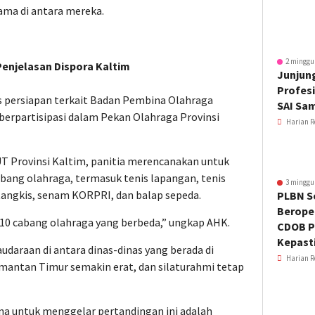
ama di antara mereka.
2 minggu
 Penjelasan Dispora Kaltim
Junjung
Profesi
s persiapan terkait Badan Pembina Olahraga
SAI Sa
rpartisipasi dalam Pekan Olahraga Provinsi
Harian R
Provinsi Kaltim, panitia merencanakan untuk
ang olahraga, termasuk tenis lapangan, tenis
3 minggu
lu tangkis, senam KORPRI, dan balap sepeda.
PLBN S
Beroper
10 cabang olahraga yang berbeda,” ungkap AHK.
CDOB P
Kepast
audaraan di antara dinas-dinas yang berada di
Harian R
mantan Timur semakin erat, dan silaturahmi tetap
a untuk menggelar pertandingan ini adalah