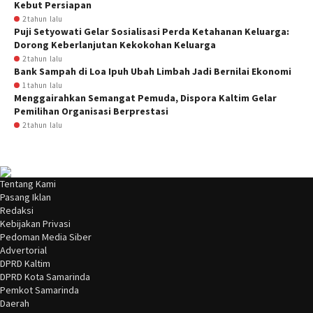
Kebut Persiapan
2 tahun lalu
Puji Setyowati Gelar Sosialisasi Perda Ketahanan Keluarga:
Dorong Keberlanjutan Kekokohan Keluarga
2 tahun lalu
Bank Sampah di Loa Ipuh Ubah Limbah Jadi Bernilai Ekonomi
1 tahun lalu
Menggairahkan Semangat Pemuda, Dispora Kaltim Gelar
Pemilihan Organisasi Berprestasi
2 tahun lalu
Tentang Kami
Pasang Iklan
Redaksi
Kebijakan Privasi
Pedoman Media Siber
Advertorial
DPRD Kaltim
DPRD Kota Samarinda
Pemkot Samarinda
Daerah