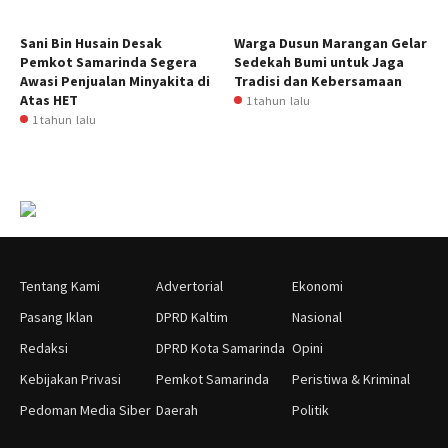
Sani Bin Husain Desak
Warga Dusun Marangan Gelar
Pemkot Samarinda Segera
Sedekah Bumi untuk Jaga
Awasi Penjualan Minyakita di
Tradisi dan Kebersamaan
Atas HET
1 tahun lalu
1 tahun lalu
Tentang Kami
Advertorial
Ekonomi
Pasang Iklan
DPRD Kaltim
Nasional
Redaksi
DPRD Kota Samarinda
Opini
Kebijakan Privasi
Pemkot Samarinda
Peristiwa & Kriminal
Pedoman Media Siber
Daerah
Politik