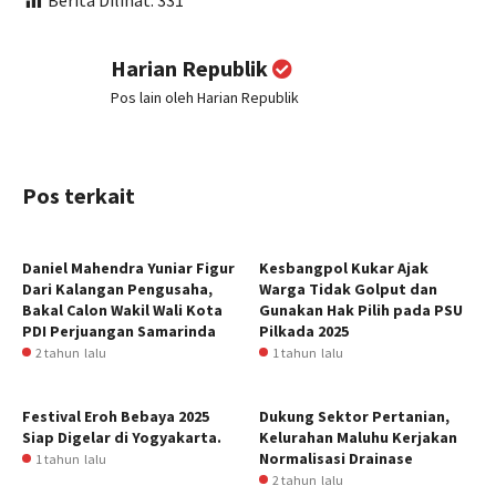
Berita Dilihat:
331
Harian Republik
Pos lain oleh Harian Republik
Pos terkait
Daniel Mahendra Yuniar Figur
Kesbangpol Kukar Ajak
Dari Kalangan Pengusaha,
Warga Tidak Golput dan
Bakal Calon Wakil Wali Kota
Gunakan Hak Pilih pada PSU
PDI Perjuangan Samarinda
Pilkada 2025
2 tahun lalu
1 tahun lalu
Festival Eroh Bebaya 2025
Dukung Sektor Pertanian,
Siap Digelar di Yogyakarta.
Kelurahan Maluhu Kerjakan
Normalisasi Drainase
1 tahun lalu
2 tahun lalu