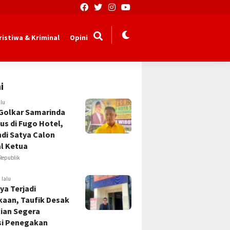
ristiwa & Kriminal
Opini
i
alu
Golkar Samarinda
us di Fugo Hotel,
Andi Satya Calon
l Ketua
Republik
 lalu
ya Terjadi
kaan, Taufik Desak
sian Segera
si Penegakan