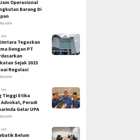
 Jam Operasional
Angkutan Barang Di
apan
Republik
 lalu
timtara Tegaskan
ama Dengan PT
rdasarkan
katan Sejak 2023
uai Regulasi
Republik
 lalu
 Tinggi Etika
 Advokat, Peradi
marinda Gelar UPA
Republik
 lalu
ebatik Belum