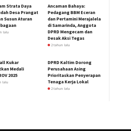
am Strata Daya
Ancaman Bahaya:
dah Desa Prangat
Pedagang BBM Eceran
an Susun Aturan
dan Pertamini Merajalela
mbagaan
di Samarinda, Anggota
DPRD Mengecam dan
n lalu
Desak Aksi Tegas
2 tahun lalu
all Kukar
DPRD Kaltim Dorong
tkan Medali
Perusahaan Asing
OV 2025
Prioritaskan Penyerapan
Tenaga Kerja Lokal
n lalu
2 tahun lalu