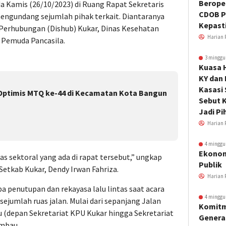
Beroper
da Kamis (26/10/2023) di Ruang Rapat Sekretaris
CDOB P
engundang sejumlah pihak terkait. Diantaranya
Kepast
s Perhubungan (Dishub) Kukar, Dinas Kesehatan
Harian 
 Pemuda Pancasila.
3 minggu
Kuasa 
KY dan
Kasasi
Optimis MTQ ke-44 di Kecamatan Kota Bangun
Sebut K
Jadi Pi
Harian 
4 minggu
Ekonom
tas sektoral yang ada di rapat tersebut,” ungkap
Publik
Setkab Kukar, Dendy Irwan Fahriza.
Harian 
 penutupan dan rekayasa lalu lintas saat acara
4 minggu
ejumlah ruas jalan. Mulai dari sepanjang Jalan
Komitm
 (depan Sekretariat KPU Kukar hingga Sekretariat
Genera
imbau.