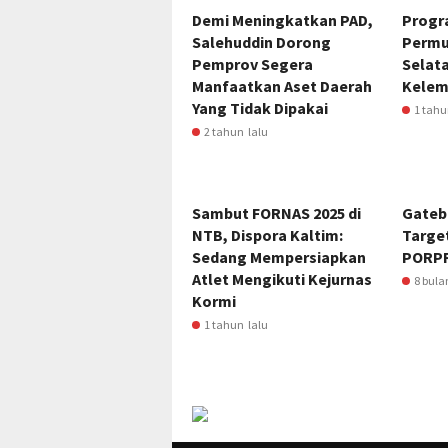
Demi Meningkatkan PAD,
Progr
Salehuddin Dorong
Permu
Pemprov Segera
Selat
Manfaatkan Aset Daerah
Kele
Yang Tidak Dipakai
1 tahu
2 tahun lalu
Sambut FORNAS 2025 di
Gateb
NTB, Dispora Kaltim:
Targe
Sedang Mempersiapkan
PORPR
Atlet Mengikuti Kejurnas
8 bula
Kormi
1 tahun lalu