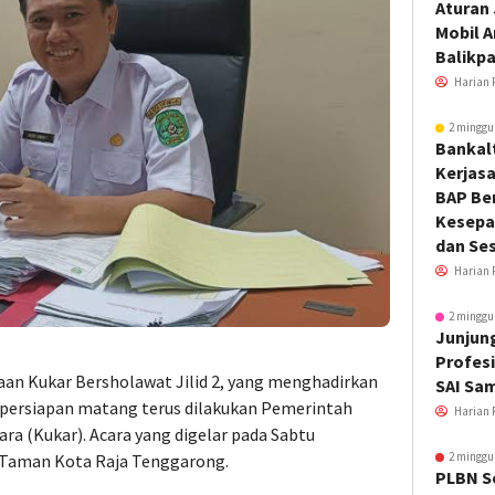
Aturan
Mobil 
Balikp
Harian 
2 minggu
Bankal
Kerjas
BAP Be
Kesepa
dan Ses
Harian 
2 minggu
Junjung
Profesi
aan Kukar Bersholawat Jilid 2, yang menghadirkan
SAI Sa
, persiapan matang terus dilakukan Pemerintah
Harian 
a (Kukar). Acara yang digelar pada Sabtu
2 minggu
di Taman Kota Raja Tenggarong.
PLBN S