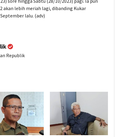
23) sore hingga Sabtu (28/10/2023) pagi. Ia pun
 akan lebih meriah lagi, dibanding Kukar
 September lalu. (adv)
lik
ian Republik