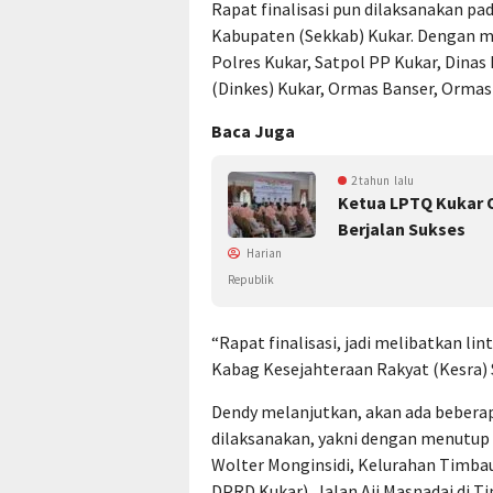
Rapat finalisasi pun dilaksanakan pa
Kabupaten (Sekkab) Kukar. Dengan m
Polres Kukar, Satpol PP Kukar, Dina
(Dinkes) Kukar, Ormas Banser, Ormas
Baca Juga
2 tahun lalu
Ketua LPTQ Kukar 
Berjalan Sukses
Harian
Republik
“Rapat finalisasi, jadi melibatkan lin
Kabag Kesejahteraan Rakyat (Kesra) 
Dendy melanjutkan, akan ada beberapa
dilaksanakan, yakni dengan menutup s
Wolter Monginsidi, Kelurahan Timbau
DPRD Kukar), Jalan Aji Masnadai di T