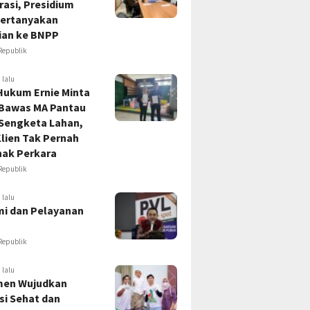
asi, Presidium
ertanyakan
ian ke BNPP
Republik
 lalu
Hukum Ernie Minta
 Bawas MA Pantau
 Sengketa Lahan,
lien Tak Pernah
hak Perkara
Republik
 lalu
i dan Pelayanan
Republik
 lalu
en Wujudkan
si Sehat dan