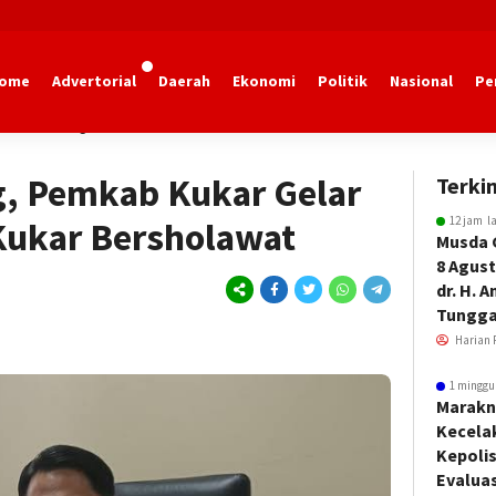
ome
Advertorial
Daerah
Ekonomi
Politik
Nasional
Pe
tai Kartanegara
, Pemkab Kukar Gelar
Terkin
12 jam l
 Kukar Bersholawat
Musda 
8 Agust
dr. H. 
Tungga
Harian 
1 minggu
Marakn
Kecela
Kepoli
Evalua