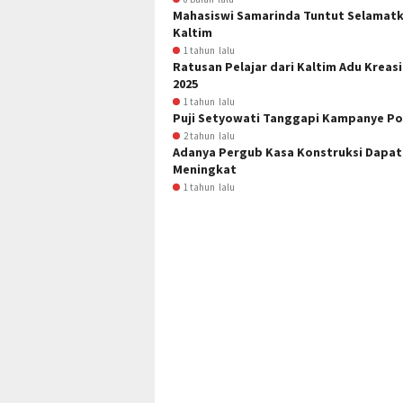
Mahasiswi Samarinda Tuntut Selamatka
Kaltim
1 tahun lalu
Ratusan Pelajar dari Kaltim Adu Krea
2025
1 tahun lalu
Puji Setyowati Tanggapi Kampanye Po
2 tahun lalu
Adanya Pergub Kasa Konstruksi Dapat 
Meningkat
1 tahun lalu