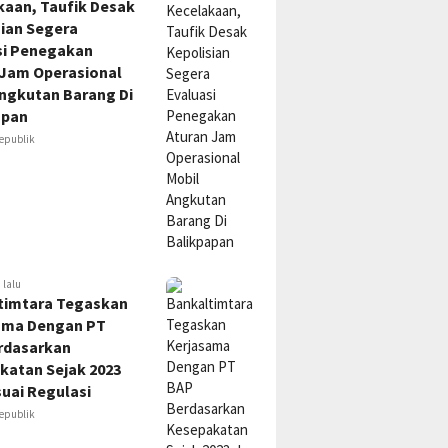
kaan, Taufik Desak
sian Segera
si Penegakan
 Jam Operasional
Angkutan Barang Di
apan
epublik
 lalu
timtara Tegaskan
ama Dengan PT
rdasarkan
katan Sejak 2023
uai Regulasi
epublik