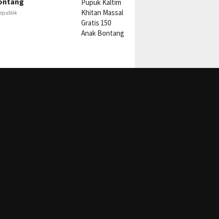
ontang
epublik