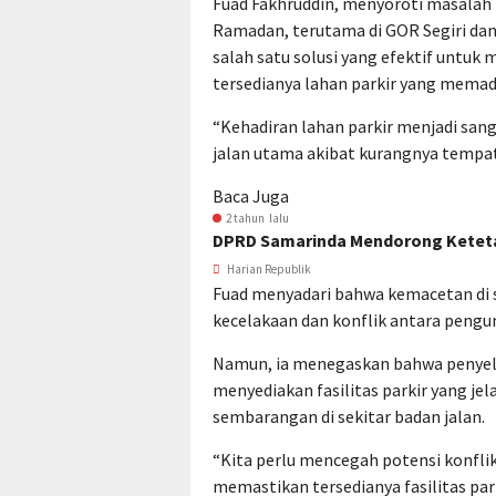
Fuad Fakhruddin, menyoroti masalah k
Ramadan, terutama di GOR Segiri da
salah satu solusi yang efektif untu
tersedianya lahan parkir yang memad
“Kehadiran lahan parkir menjadi sang
jalan utama akibat kurangnya tempat
Baca Juga
2 tahun lalu
DPRD Samarinda Mendorong Keteta
Harian Republik
Fuad menyadari bahwa kemacetan di 
kecelakaan dan konflik antara pengu
Namun, ia menegaskan bahwa penyel
menyediakan fasilitas parkir yang je
sembarangan di sekitar badan jalan.
“Kita perlu mencegah potensi konfli
memastikan tersedianya fasilitas park