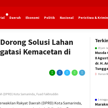
ial
Daerah
Ekonomi
Politik
Nasional
Peristiwa & Krimin
marinda
Dorong Solusi Lahan
Terkin
19 jam l
gatasi Kemacetan di
Musda 
8 Agust
dr. H. 
Tungga
Harian R
rah (DPRD) Kota Samarinda, Fuad Fakhruddin
1 minggu
Perwakilan Rakyat Daerah (DPRD) Kota Samarinda,
Marakn