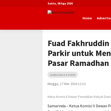
Sabtu, 08 Agu 2026
Home
Advertor
Beranda
Advertorial
DPRD Kota Sa
Fuad Fakhruddin 
Parkir untuk Men
Pasar Ramadhan
waktu baca 1 menit
Minggu, 17 Mar 2024 12:13
Ketua Komisi II Dewan Perwakilan Rakyat Dae
Samarinda – Ketua Komisi II Dewan 