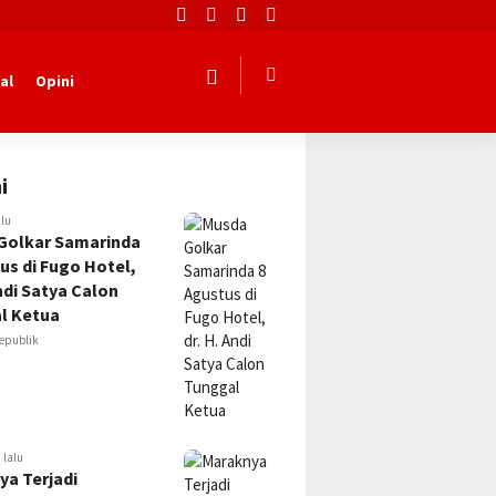
al
Opini
i
alu
Golkar Samarinda
us di Fugo Hotel,
Andi Satya Calon
l Ketua
epublik
 lalu
ya Terjadi