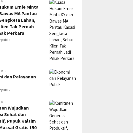
 lalu
Hukum Ernie Minta
 Bawas MA Pantau
 Sengketa Lahan,
lien Tak Pernah
hak Perkara
epublik
 lalu
i dan Pelayanan
epublik
 lalu
en Wujudkan
si Sehat dan
if, Pupuk Kaltim
Massal Gratis 150