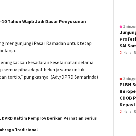
5-10 Tahun Wajib Jadi Dasar Penyusunan
2 minggu
Junjung
Profesi
ng mengunjungi Pasar Ramadan untuk tetap
SAI Sa
belanja.
Harian R
eningkatkan kesadaran keselamatan selama
ap semua pihak dapat bekerja sama untuk
an tertib,” pungkasnya. (Adv/DPRD Samarinda)
2 minggu
PLBN S
Beroper
CDOB P
Kepast
Harian R
 DPRD Kaltim Pemprov Berikan Perhatian Serius
ahraga Tradisional