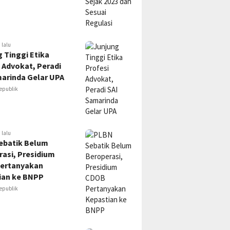
 lalu
 Tinggi Etika
 Advokat, Peradi
marinda Gelar UPA
epublik
 lalu
ebatik Belum
asi, Presidium
ertanyakan
ian ke BNPP
epublik