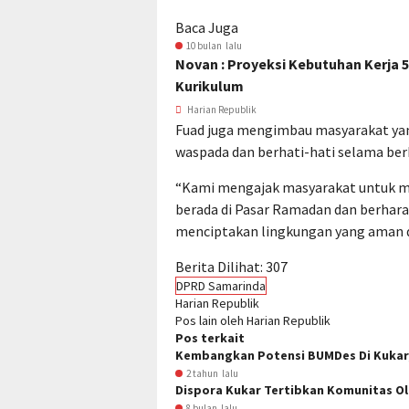
Baca Juga
10 bulan lalu
Novan : Proyeksi Kebutuhan Kerja 
Kurikulum
Harian Republik
Fuad juga mengimbau masyarakat ya
waspada dan berhati-hati selama ber
“Kami mengajak masyarakat untuk m
berada di Pasar Ramadan dan berhar
menciptakan lingkungan yang aman d
Berita Dilihat:
307
DPRD Samarinda
Harian Republik
Pos lain oleh Harian Republik
Pos terkait
Kembangkan Potensi BUMDes Di Kukar,
2 tahun lalu
Dispora Kukar Tertibkan Komunitas Ol
8 bulan lalu