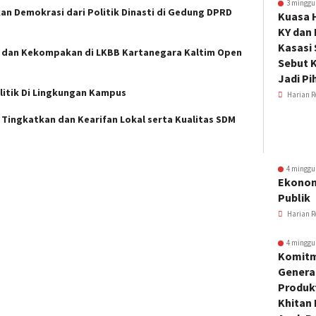
3 minggu
n Demokrasi dari Politik Dinasti di Gedung DPRD
Kuasa 
KY dan
Kasasi
si dan Kekompakan di LKBB Kartanegara Kaltim Open
Sebut K
Jadi Pi
litik Di Lingkungan Kampus
Harian R
Tingkatkan dan Kearifan Lokal serta Kualitas SDM
4 minggu
Ekonom
Publik
Harian R
4 minggu
Komitm
Genera
Produkt
Khitan 