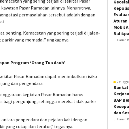
emacetan yang sering terjadi di sekitar Pasar
Kecela
n kawasan Pasar Ramadan lainnya. Menurutnya,
Kepoli
Evalua
k mengatasi permasalahan tersebut adalah dengan
Aturan
ai.
Mobil 
at penting. Kemacetan yang sering terjadi di jalan-
Balikp
 parkir yang memadai,” ungkapnya.
Harian R
pan Program ‘Orang Tua Asuh’
sekitar Pasar Ramadan dapat menimbulkan risiko
2 minggu
njung dan pengendara.
Bankal
Kerjas
enggaraan kegiatan Pasar Ramadan harus
BAP Be
las bagi pengunjung, sehingga mereka tidak parkir
Kesepa
dan Ses
k antara pengendara dan pejalan kaki dengan
Harian R
ir yang cukup dan teratur,” tegasnya.