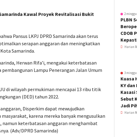
Samarinda Kawal Proyek Revitalisasi Bukit
2 minggu
PLBN S
Beroper
CDOB P
bahwa Pansus LKPJ DPRD Samarinda akan terus
Kepast
timalkan serapan anggaran dan meningkatkan
Harian R
i Kota Samarinda.
arinda, Herwan Rifa’i, mengakui keterbatasan
na pembangunan Lampu Penerangan Jalan Umum
3 minggu
Kuasa 
KY dan
U di wilayah permukiman mencapai 13 ribu titik
Kasasi
ingkungan (DED) tahun 2022.
Sebut K
Jadi Pi
 anggaran, Disperkim dapat mewujudkan
Harian R
 masyarakat, karena mereka banyak mengusulkan
an, namun keterbatasan anggaran menghambat
snya. (Adv/DPRD Samarinda)