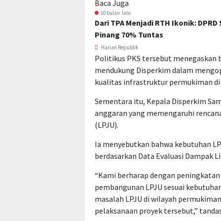
Baca Juga
10 bulan lalu
Dari TPA Menjadi RTH Ikonik: DPRD 
Pinang 70% Tuntas
Harian Republik
Politikus PKS tersebut menegaskan 
mendukung Disperkim dalam mengop
kualitas infrastruktur permukiman d
Sementara itu, Kepala Disperkim Sam
anggaran yang memengaruhi renca
(LPJU).
Ia menyebutkan bahwa kebutuhan LPJ
berdasarkan Data Evaluasi Dampak L
“Kami berharap dengan peningkatan
pembangunan LPJU sesuai kebutuhan
masalah LPJU di wilayah permukim
pelaksanaan proyek tersebut,” tanda