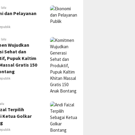
 lalu
i dan Pelayanan
epublik
 lalu
en Wujudkan
si Sehat dan
if, Pupuk Kaltim
Massal Gratis 150
ontang
epublik
alu
zal Terpilih
i Ketua Golkar
ng
epublik