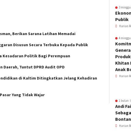
3 minggu
Ekonom
Publik
Harian R
sman, Berikan Sarana Latihan Memadai
4 minggu
Komitm
ggaran Disusun Secara Terbuka Kepada Publik
Genera
a Kesadaran Politik Bagi Perempuan
Produkt
Khitan 
an Daerah, Tuntut DPRD Audit OPD
Anak B
Harian R
ndidikan di Kaltim Ditingkatkan Jelang Kehadiran
 Pasar Yang Tidak Wajar
1 bulan l
Andi Fai
Sebaga
Bonta
Harian R