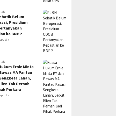
 lalu
ebatik Belum
asi, Presidium
ertanyakan
ian ke BNPP
epublik
 lalu
Hukum Ernie Minta
 Bawas MA Pantau
 Sengketa Lahan,
lien Tak Pernah
hak Perkara
epublik