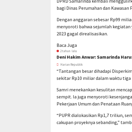
DPRD Samarinda kembali menggulirka
bagi Dinas Perumahan dan Kawasan 
Dengan anggaran sebesar Rp99 milia
menyoroti bahwa sejumlah kegiatan
2023 gagal direalisasikan.
Baca Juga
2 tahun lalu
Deni Hakim Anwar: Samarinda Haru
Harian Republik
“Tantangan besar dihadapi Disperki
sekitar Rp10 miliar dalam waktu tiga
Samri menekankan kesulitan mencapa
sempit. Ia juga menyoroti kesenjang
Pekerjaan Umum dan Penataan Ruan
“PUPR dialokasikan Rp1,7 triliun, s
cakupan proyeknya sebanding,” tamb