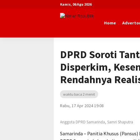
Kamis, 06 Agu 2026
Home
Advertor
Beranda
Advertorial
DPRD Kota Sa
DPRD Soroti Tan
Disperkim, Kesen
Rendahnya Reali
waktu baca 2 menit
Rabu, 17 Apr 2024 19:08
Anggota DPRD Samarinda, Samri Shaputra
Samarinda – Panitia Khusus (Pansus