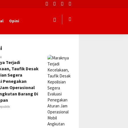
al
Opini
i
lu
ya Terjadi
kaan, Taufik Desak
sian Segera
si Penegakan
 Jam Operasional
Angkutan Barang Di
apan
epublik