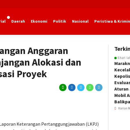
ial
Daerah
Ekonomi
Politik
Nasional
Peristiwa & Krimin
marinda
tangan Anggaran
Terkin
6 hari la
jangan Alokasi dan
Marakn
Kecela
sasi Proyek
Kepoli
Evalua
Aturan
Mobil 
Balikp
Harian R
) Laporan Keterangan Pertanggungjawaban (LKPJ)