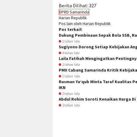
Berita Dilihat:
327
DPRD Samarinda
Harian Republik
Pos lain oleh Harian Republik
Pos terkait
Dukung Pembinaan Sepak Bola SSB, Ra
1 tahun lalu
Sugiyono Dorong Setiap Kebijakan An
4 bulan lalu
Laila Fatihah Mengingatkan Pentingny
2 tahun lalu
PMII Cabang Samarinda Kritik Kebijak
1 tahun lalu
Rusman Ya’qub Minta Taraf Kualitas Pe
IKN
2 tahun lalu
Abdul Rohim Soroti Kenaikan Harga Di
2 tahun lalu