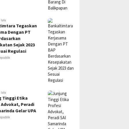
 lalu
timtara Tegaskan
ama Dengan PT
rdasarkan
katan Sejak 2023
uai Regulasi
epublik
 lalu
 Tinggi Etika
 Advokat, Peradi
marinda Gelar UPA
epublik