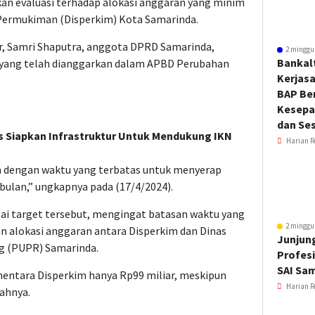
n evaluasi terhadap alokasi anggaran yang minim
Permukiman (Disperkim) Kota Samarinda.
r, Samri Shaputra, anggota DPRD Samarinda,
2 minggu
Bankal
 yang telah dianggarkan dalam APBD Perubahan
Kerjas
BAP Be
Kesepa
dan Ses
s Siapkan Infrastruktur Untuk Mendukung IKN
Harian R
m dengan waktu yang terbatas untuk menyerap
 bulan,” ungkapnya pada (17/4/2024).
i target tersebut, mengingat batasan waktu yang
2 minggu
an alokasi anggaran antara Disperkim dan Dinas
Junjung
g (PUPR) Samarinda.
Profesi
SAI Sa
ementara Disperkim hanya Rp99 miliar, meskipun
Harian R
ahnya.