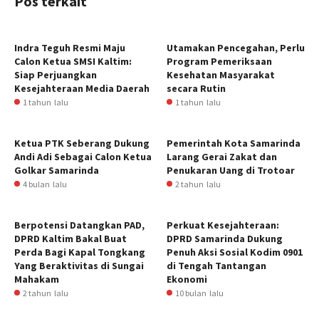
Pos terkait
Indra Teguh Resmi Maju
Utamakan Pencegahan, Perlu
Calon Ketua SMSI Kaltim:
Program Pemeriksaan
Siap Perjuangkan
Kesehatan Masyarakat
Kesejahteraan Media Daerah
secara Rutin
1 tahun lalu
1 tahun lalu
Ketua PTK Seberang Dukung
Pemerintah Kota Samarinda
Andi Adi Sebagai Calon Ketua
Larang Gerai Zakat dan
Golkar Samarinda
Penukaran Uang di Trotoar
4 bulan lalu
2 tahun lalu
Berpotensi Datangkan PAD,
Perkuat Kesejahteraan:
DPRD Kaltim Bakal Buat
DPRD Samarinda Dukung
Perda Bagi Kapal Tongkang
Penuh Aksi Sosial Kodim 0901
Yang Beraktivitas di Sungai
di Tengah Tantangan
Mahakam
Ekonomi
2 tahun lalu
10 bulan lalu