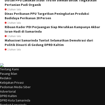
Distan PPU Lakukan Studi Tiru ke Sleman untuk Tingkatkan
Pertanian Padi Organik
1 tahun lalu
Dinas Perikanan PPU Targetkan Peningkatan Produksi
Budidaya Perikanan 20 Persen
1 tahun lalu
Ribuan Kader PDI Perjuangan Siap Merahkan Kampanye Akbar
Isran-Hadi di Samarinda
1 tahun lalu
Mahasiswi Samarinda Tuntut Selamatkan Demokrasi dari
Politik Dinasti di Gedung DPRD Kaltim
1 tahun lalu
Tentang Kami
Pasang Iklan
Redaksi
Kebijakan Privasi
Pedoman Media Siber
Advertorial
DPRD Kaltim
DPRD Kota Samarinda
Pemkot Samarinda