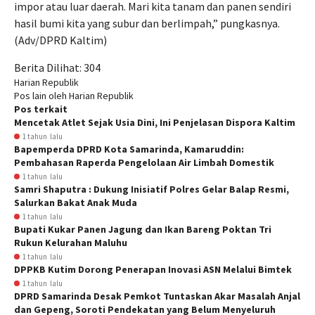
impor atau luar daerah. Mari kita tanam dan panen sendiri
hasil bumi kita yang subur dan berlimpah,” pungkasnya.
(Adv/DPRD Kaltim)
Berita Dilihat:
304
Harian Republik
Pos lain oleh Harian Republik
Pos terkait
Mencetak Atlet Sejak Usia Dini, Ini Penjelasan Dispora Kaltim
1 tahun lalu
Bapemperda DPRD Kota Samarinda, Kamaruddin:
Pembahasan Raperda Pengelolaan Air Limbah Domestik
1 tahun lalu
Samri Shaputra : Dukung Inisiatif Polres Gelar Balap Resmi,
Salurkan Bakat Anak Muda
1 tahun lalu
Bupati Kukar Panen Jagung dan Ikan Bareng Poktan Tri
Rukun Kelurahan Maluhu
1 tahun lalu
DPPKB Kutim Dorong Penerapan Inovasi ASN Melalui Bimtek
1 tahun lalu
DPRD Samarinda Desak Pemkot Tuntaskan Akar Masalah Anjal
dan Gepeng, Soroti Pendekatan yang Belum Menyeluruh