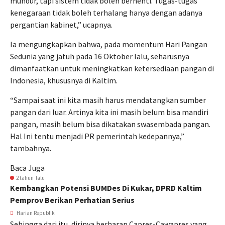
mundur, tapi sistem tidak boleh berhenti. Tugas-tugas
kenegaraan tidak boleh terhalang hanya dengan adanya
pergantian kabinet,” ucapnya.
Ia mengungkapkan bahwa, pada momentum Hari Pangan
Sedunia yang jatuh pada 16 Oktober lalu, seharusnya
dimanfaatkan untuk meningkatkan ketersediaan pangan di
Indonesia, khususnya di Kaltim.
“Sampai saat ini kita masih harus mendatangkan sumber
pangan dari luar. Artinya kita ini masih belum bisa mandiri
pangan, masih belum bisa dikatakan swasembada pangan.
Hal Ini tentu menjadi PR pemerintah kedepannya,”
tambahnya.
Baca Juga
2 tahun lalu
Kembangkan Potensi BUMDes Di Kukar, DPRD Kaltim
Pemprov Berikan Perhatian Serius
Harian Republik
Sehingga dari itu, dirinya berharap Capres-Cawapres yang