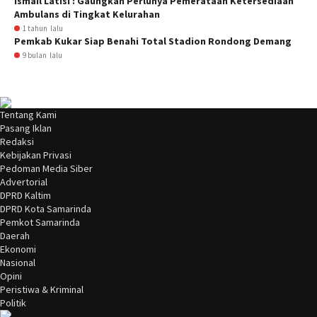
Ismail Latisi : Gaungkan Perlunya Pemerataan Ketersediaan
Ambulans di Tingkat Kelurahan
1 tahun lalu
Pemkab Kukar Siap Benahi Total Stadion Rondong Demang
9 bulan lalu
Tentang Kami
Pasang Iklan
Redaksi
Kebijakan Privasi
Pedoman Media Siber
Advertorial
DPRD Kaltim
DPRD Kota Samarinda
Pemkot Samarinda
Daerah
Ekonomi
Nasional
Opini
Peristiwa & Kriminal
Politik