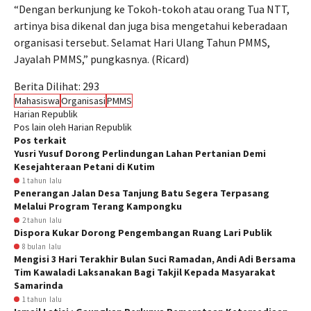
“Dengan berkunjung ke Tokoh-tokoh atau orang Tua NTT,
artinya bisa dikenal dan juga bisa mengetahui keberadaan
organisasi tersebut. Selamat Hari Ulang Tahun PMMS,
Jayalah PMMS,” pungkasnya. (Ricard)
Berita Dilihat:
293
Mahasiswa
Organisasi
PMMS
Harian Republik
Pos lain oleh Harian Republik
Pos terkait
Yusri Yusuf Dorong Perlindungan Lahan Pertanian Demi
Kesejahteraan Petani di Kutim
1 tahun lalu
Penerangan Jalan Desa Tanjung Batu Segera Terpasang
Melalui Program Terang Kampongku
2 tahun lalu
Dispora Kukar Dorong Pengembangan Ruang Lari Publik
8 bulan lalu
Mengisi 3 Hari Terakhir Bulan Suci Ramadan, Andi Adi Bersama
Tim Kawaladi Laksanakan Bagi Takjil Kepada Masyarakat
Samarinda
1 tahun lalu