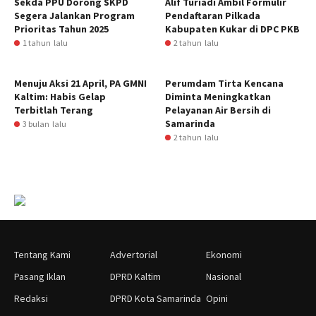
Sekda PPU Dorong SKPD
Alif Turiadi Ambil Formulir
Segera Jalankan Program
Pendaftaran Pilkada
Prioritas Tahun 2025
Kabupaten Kukar di DPC PKB
1 tahun lalu
2 tahun lalu
Menuju Aksi 21 April, PA GMNI
Perumdam Tirta Kencana
Kaltim: Habis Gelap
Diminta Meningkatkan
Terbitlah Terang
Pelayanan Air Bersih di
Samarinda
3 bulan lalu
2 tahun lalu
Tentang Kami
Advertorial
Ekonomi
Pasang Iklan
DPRD Kaltim
Nasional
Redaksi
DPRD Kota Samarinda
Opini