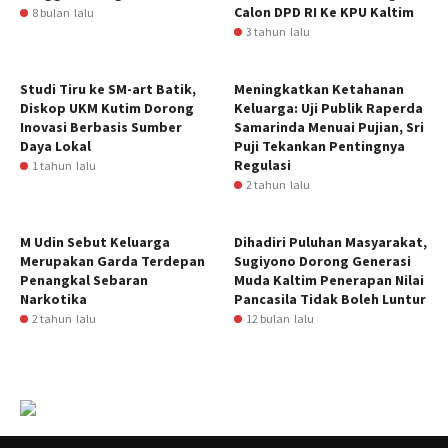
Calon DPD RI Ke KPU Kaltim
8 bulan lalu
3 tahun lalu
Studi Tiru ke SM-art Batik,
Meningkatkan Ketahanan
Diskop UKM Kutim Dorong
Keluarga: Uji Publik Raperda
Inovasi Berbasis Sumber
Samarinda Menuai Pujian, Sri
Daya Lokal
Puji Tekankan Pentingnya
Regulasi
1 tahun lalu
2 tahun lalu
M Udin Sebut Keluarga
Dihadiri Puluhan Masyarakat,
Merupakan Garda Terdepan
Sugiyono Dorong Generasi
Penangkal Sebaran
Muda Kaltim Penerapan Nilai
Narkotika
Pancasila Tidak Boleh Luntur
2 tahun lalu
12 bulan lalu