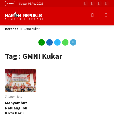
Sabtu, 08 Agu 2026
MENU
Beranda
GMNI Kukar
Tag : GMNI Kukar
3 tahun lalu
Menyambut
Peluang Ibu
Kota Baru,