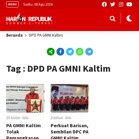
Sabtu, 08 Agu 2026
MENU
Beranda
DPD PA GMNI Kaltim
Tag : DPD PA GMNI Kaltim
10 bulan lalu
3 tahun lalu
PA GMNI Kaltim
Perkuat Barisan,
Tolak
Sembilan DPC PA
Pemangkasan
GMNI Kaltim