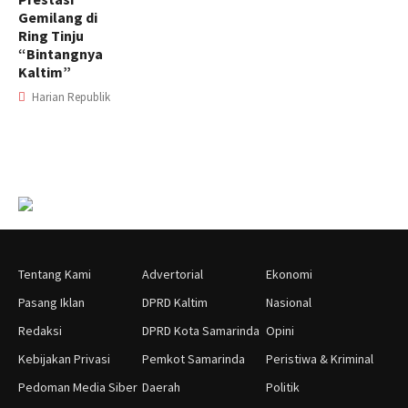
Gemilang di
Ring Tinju
“Bintangnya
Kaltim”
Harian Republik
Tentang Kami
Advertorial
Ekonomi
Pasang Iklan
DPRD Kaltim
Nasional
Redaksi
DPRD Kota Samarinda
Opini
Kebijakan Privasi
Pemkot Samarinda
Peristiwa & Kriminal
Pedoman Media Siber
Daerah
Politik