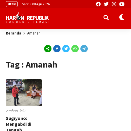
Sabtu, 08 Agu 2026
MENU
Beranda
Amanah
Tag : Amanah
2 tahun lalu
Sugiyono:
Mengabdi di
Tengah