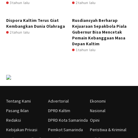
3 tahun lalu
2 tahun lalu
Dispora Kaltim Terus Giat
Rusdiansyah Berharap
Kembangkan Dunia Olahraga
Kejuaraan Sepakbola Piala
Gubernur Bisa Mencetak
2 tahun lalu
Pemain Kebanggaan Masa
Depan Kaltim
1 tahun lalu
Tentang Kami
Advertorial
Ekonomi
Pasang Iklan
DPRD Kaltim
Nasional
Redaksi
DPRD Kota Samarinda
Opini
Kebijakan Privasi
Pemkot Samarinda
Peristiwa & Kriminal