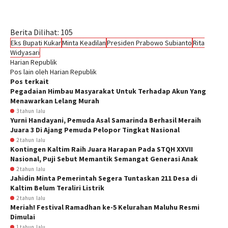
Berita Dilihat:
105
Eks Bupati Kukar
Minta Keadilan
Presiden Prabowo Subianto
Rita
Widyasari
Harian Republik
Pos lain oleh Harian Republik
Pos terkait
Pegadaian Himbau Masyarakat Untuk Terhadap Akun Yang
Menawarkan Lelang Murah
3 tahun lalu
Yurni Handayani, Pemuda Asal Samarinda Berhasil Meraih
Juara 3 Di Ajang Pemuda Pelopor Tingkat Nasional
2 tahun lalu
Kontingen Kaltim Raih Juara Harapan Pada STQH XXVII
Nasional, Puji Sebut Memantik Semangat Generasi Anak
2 tahun lalu
Jahidin Minta Pemerintah Segera Tuntaskan 211 Desa di
Kaltim Belum Teraliri Listrik
2 tahun lalu
Meriah! Festival Ramadhan ke-5 Kelurahan Maluhu Resmi
Dimulai
1 tahun lalu