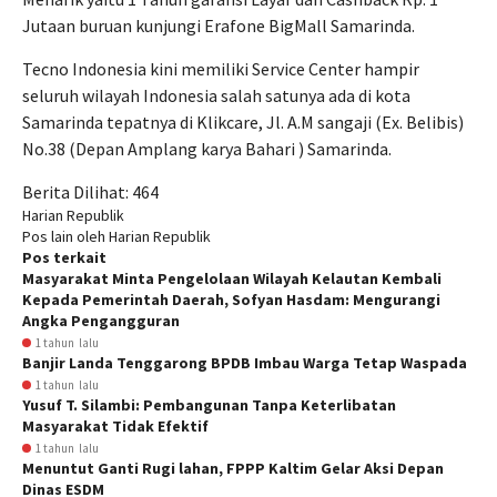
Jutaan buruan kunjungi Erafone BigMall Samarinda.
Tecno Indonesia kini memiliki Service Center hampir
seluruh wilayah Indonesia salah satunya ada di kota
Samarinda tepatnya di Klikcare, Jl. A.M sangaji (Ex. Belibis)
No.38 (Depan Amplang karya Bahari ) Samarinda.
Berita Dilihat:
464
Harian Republik
Pos lain oleh Harian Republik
Pos terkait
Masyarakat Minta Pengelolaan Wilayah Kelautan Kembali
Kepada Pemerintah Daerah, Sofyan Hasdam: Mengurangi
Angka Pengangguran
1 tahun lalu
Banjir Landa Tenggarong BPDB Imbau Warga Tetap Waspada
1 tahun lalu
Yusuf T. Silambi: Pembangunan Tanpa Keterlibatan
Masyarakat Tidak Efektif
1 tahun lalu
Menuntut Ganti Rugi lahan, FPPP Kaltim Gelar Aksi Depan
Dinas ESDM