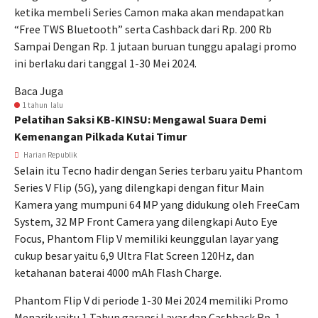
ketika membeli Series Camon maka akan mendapatkan
“Free TWS Bluetooth” serta Cashback dari Rp. 200 Rb
Sampai Dengan Rp. 1 jutaan buruan tunggu apalagi promo
ini berlaku dari tanggal 1-30 Mei 2024.
Baca Juga
1 tahun lalu
Pelatihan Saksi KB-KINSU: Mengawal Suara Demi
Kemenangan Pilkada Kutai Timur
Harian Republik
Selain itu Tecno hadir dengan Series terbaru yaitu Phantom
Series V Flip (5G), yang dilengkapi dengan fitur Main
Kamera yang mumpuni 64 MP yang didukung oleh FreeCam
System, 32 MP Front Camera yang dilengkapi Auto Eye
Focus, Phantom Flip V memiliki keunggulan layar yang
cukup besar yaitu 6,9 Ultra Flat Screen 120Hz, dan
ketahanan baterai 4000 mAh Flash Charge.
Phantom Flip V di periode 1-30 Mei 2024 memiliki Promo
Menarik yaitu 1 Tahun garansi Layar dan Cashback Rp. 1