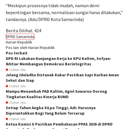
“Meskipun prosesnya tidak mudah, namun demi
kepentingan bersama, normalisasi sungai harus dilakukan,”
tandasnya. (Adv/DPRD Kota Samarinda)
Berita Dilihat:
424
DPRD Samarinda
Harian Republik
Pos lain oleh Harian Republik
Pos terkait
DPD RI Lakukan Kunjungan Kerja ke KPU Kaltim, Sofyan:
Ikhtiar Membangun Demokrasi Berintegritas
1 tahun lalu
Jelang Iduladha Distanak Kukar Pastikan Sapi Kurban Aman
Sehat dan Siap
1 tahun lalu
Mampu Menambah PAD Kaltim, Agiel Suwarno Dorong
Tingkatan Kualitas Kinerja BUMD
2 tahun lalu
Setiap Tahun Angka SiLpa Tinggi, Adi: Harusnya
Diperuntukkan Bagi Yang Belum Terserap
1 tahun lalu
Ketua Komisi II Pastikan Pembahasan PPAS 2026 di DPRD