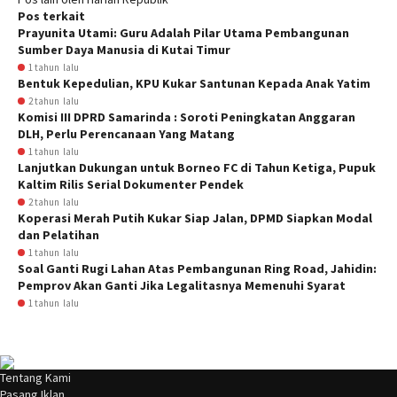
Pos terkait
Prayunita Utami: Guru Adalah Pilar Utama Pembangunan
Sumber Daya Manusia di Kutai Timur
1 tahun lalu
Bentuk Kepedulian, KPU Kukar Santunan Kepada Anak Yatim
2 tahun lalu
Komisi III DPRD Samarinda : Soroti Peningkatan Anggaran
DLH, Perlu Perencanaan Yang Matang
1 tahun lalu
Lanjutkan Dukungan untuk Borneo FC di Tahun Ketiga, Pupuk
Kaltim Rilis Serial Dokumenter Pendek
2 tahun lalu
Koperasi Merah Putih Kukar Siap Jalan, DPMD Siapkan Modal
dan Pelatihan
1 tahun lalu
Soal Ganti Rugi Lahan Atas Pembangunan Ring Road, Jahidin:
Pemprov Akan Ganti Jika Legalitasnya Memenuhi Syarat
1 tahun lalu
Tentang Kami
Pasang Iklan