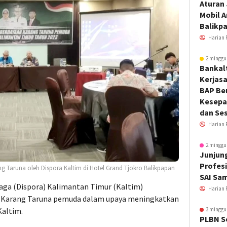
Aturan
Mobil 
Balikp
Harian 
2 minggu
Bankal
Kerjas
BAP Be
Kesepa
dan Ses
Harian 
2 minggu
Junjung
Profesi
g Taruna oleh Dispora Kaltim di Hotel Grand Tjokro Balikpapan
SAI Sa
aga (Dispora) Kalimantan Timur (Kaltim)
Harian 
n Karang Taruna pemuda dalam upaya meningkatkan
3 minggu
altim.
PLBN S