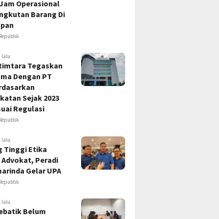
 Jam Operasional
Angkutan Barang Di
apan
Republik
 lalu
timtara Tegaskan
ama Dengan PT
rdasarkan
katan Sejak 2023
uai Regulasi
Republik
 lalu
 Tinggi Etika
 Advokat, Peradi
marinda Gelar UPA
Republik
 lalu
ebatik Belum