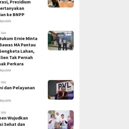
asi, Presidium
ertanyakan
ian ke BNPP
Republik
 lalu
Hukum Ernie Minta
 Bawas MA Pantau
 Sengketa Lahan,
lien Tak Pernah
hak Perkara
Republik
 lalu
i dan Pelayanan
Republik
 lalu
en Wujudkan
si Sehat dan