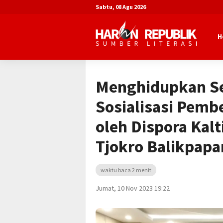
Sabtu, 08 Agu 2026
H
Beranda
Advertorial
Dinas Pemuda 
Menghidupkan S
Sosialisasi Pemb
oleh Dispora Kalt
Tjokro Balikpapa
waktu baca 2 menit
Jumat, 10 Nov 2023 19:22