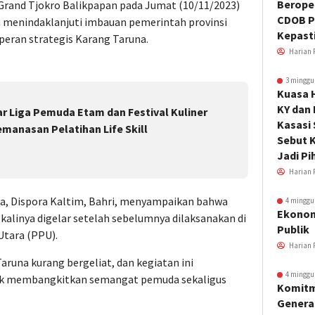
Beroper
 Grand Tjokro Balikpapan pada Jumat (10/11/2023)
CDOB P
m menindaklanjuti imbauan pemerintah provinsi
Kepast
eran strategis Karang Taruna.
Harian 
3 minggu
Kuasa 
KY dan
ar Liga Pemuda Etam dan Festival Kuliner
Kasasi
anasan Pelatihan Life Skill
Sebut K
Jadi Pi
Harian 
, Dispora Kaltim, Bahri, menyampaikan bahwa
4 minggu
Ekonom
 kalinya digelar setelah sebelumnya dilaksanakan di
Publik
Utara (PPU).
Harian 
aruna kurang bergeliat, dan kegiatan ini
4 minggu
tuk membangkitkan semangat pemuda sekaligus
Komitm
Genera