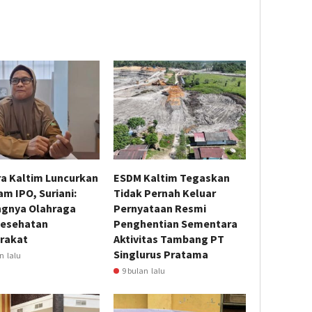
ra Kaltim Luncurkan
ESDM Kaltim Tegaskan
m IPO, Suriani:
Tidak Pernah Keluar
ngnya Olahraga
Pernyataan Resmi
Kesehatan
Penghentian Sementara
rakat
Aktivitas Tambang PT
Singlurus Pratama
n lalu
9 bulan lalu