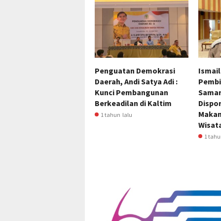
Penguatan Demokrasi
Ismail 
Daerah, Andi Satya Adi :
Pembi
Kunci Pembangunan
Samar
Berkeadilan di Kaltim
Dispo
Makana
1 tahun lalu
Wisat
1 tahu