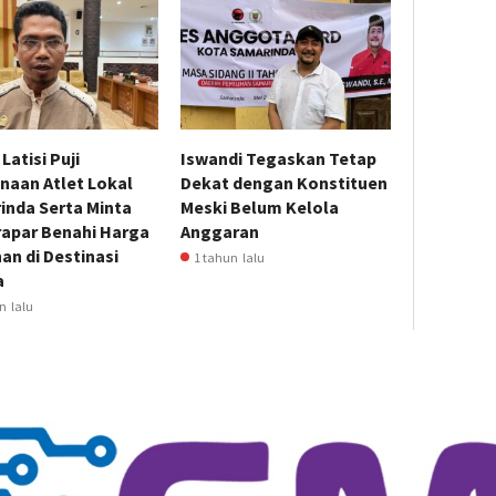
Latisi Puji
Iswandi Tegaskan Tetap
naan Atlet Lokal
Dekat dengan Konstituen
inda Serta Minta
Meski Belum Kelola
rapar Benahi Harga
Anggaran
n di Destinasi
1 tahun lalu
a
n lalu