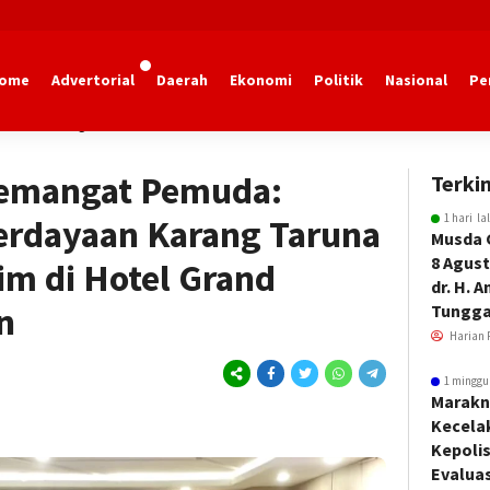
ome
Advertorial
Daerah
Ekonomi
Politik
Nasional
Pe
dan Olahraga Kaltim
emangat Pemuda:
Terkin
1 hari la
erdayaan Karang Taruna
Musda 
8 Agust
im di Hotel Grand
dr. H. 
n
Tungga
Harian 
1 minggu
Marakn
Kecela
Kepoli
Evalua