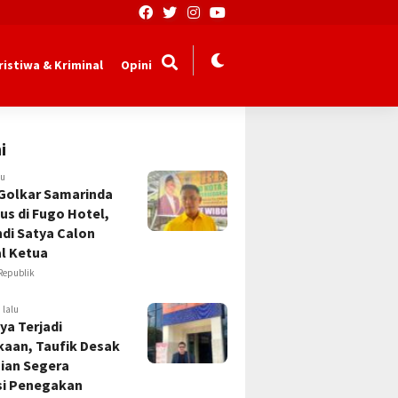
ristiwa & Kriminal
Opini
i
lu
Golkar Samarinda
us di Fugo Hotel,
Andi Satya Calon
l Ketua
Republik
 lalu
ya Terjadi
kaan, Taufik Desak
sian Segera
si Penegakan