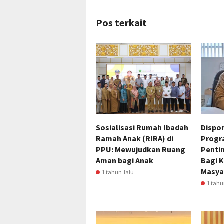
Pos terkait
Sosialisasi Rumah Ibadah
Dispo
Ramah Anak (RIRA) di
Progra
PPU: Mewujudkan Ruang
Penti
Aman bagi Anak
Bagi 
Masya
1 tahun lalu
1 tahu