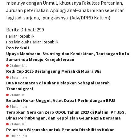
misalnya dengan Unmul, khususnya Fakultas Pertanian,
Jurusan peternakan. Apalagi anak-anak ini kan sebentar
lagi jadi sarjana,” pungkasnya. (Adv/DPRD Kaltim)
Berita Dilihat:
299
Harian Republik
Pos lain oleh Harian Republik
Pos terkait
Upaya Membasmi Stunting dan Kemiskinan, Tantangan Kota
Samarinda Menuju Kesejahteraan
2 tahun lalu
Redi Cup 2025 Berlangsung Meriah di Muara Wis
8 bulan lalu
Dua Kecamatan di Kukar Disiapkan Sebagai Daerah
Transmigrasi
2 tahun lalu
Beladiri Kukar Unggul, Atlet Dapat Perlindungan BPJS
8 bulan lalu
Terapkan Gerakan Zero ODOL Tahun 2023 di Kaltim: PT JBS,
Dinas Perhubungan, dan Kepolisian Gelar Razia Bersama
2 tahun lalu
Pelatihan Wirausaha untuk Pemuda Disabilitas Kukar
9 bulan lalu