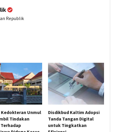
lik
ian Republik
 Kedokteran Unmul
Disdikbud Kaltim Adopsi
mbil Tindakan
Tanda Tangan Digital
 Terhadap
untuk Tingkatkan
iswa Diduga Kasus
Efisiensi