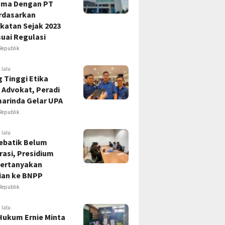
ama Dengan PT
rdasarkan
katan Sejak 2023
uai Regulasi
Republik
 lalu
 Tinggi Etika
 Advokat, Peradi
marinda Gelar UPA
Republik
 lalu
ebatik Belum
asi, Presidium
ertanyakan
ian ke BNPP
Republik
 lalu
Hukum Ernie Minta