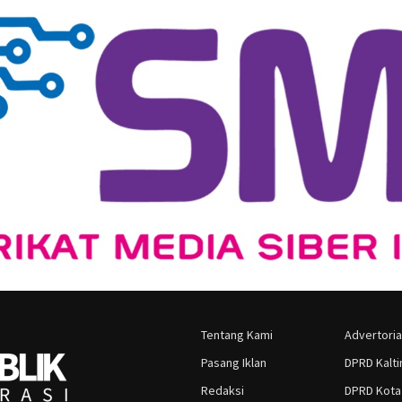
Tentang Kami
Advertoria
Pasang Iklan
DPRD Kalt
Redaksi
DPRD Kota