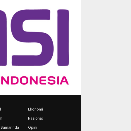
l
Ekonomi
im
Nasional
 Samarinda
Opini