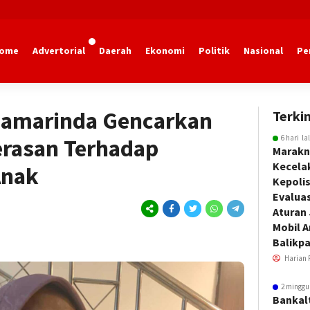
ome
Advertorial
Daerah
Ekonomi
Politik
Nasional
Pe
marinda
Samarinda Gencarkan
Terkin
6 hari la
rasan Terhadap
Marakn
Kecela
Anak
Kepoli
Evalua
Aturan
Mobil 
Balikp
Harian 
2 minggu
Bankal