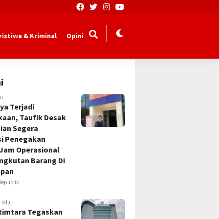
ristiwa & Kriminal
Opini
i
lu
ya Terjadi
kaan, Taufik Desak
sian Segera
si Penegakan
 Jam Operasional
Angkutan Barang Di
apan
Republik
 lalu
timtara Tegaskan