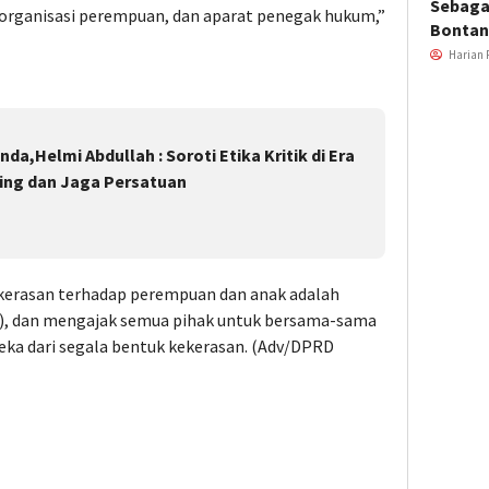
Sebaga
organisasi perempuan, dan aparat penegak hukum,”
Bonta
Harian 
a,Helmi Abdullah : Soroti Etika Kritik di Era
oxing dan Jaga Persatuan
kerasan terhadap perempuan dan anak adalah
), dan mengajak semua pihak untuk bersama-sama
a dari segala bentuk kekerasan. (Adv/DPRD