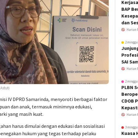
Kerjas
BAP Be
Kesepa
dan Ses
Harian 
2 minggu
Junjung
Profesi
SAI Sa
Harian 
2 minggu
PLBN S
Astuti
Beroper
omisi IV DPRD Samarinda, menyoroti berbagai faktor
CDOB P
uan dan anak, termasuk minimnya edukasi,
Kepast
rki yang masih kuat.
Harian 
an harus dimulai dengan edukasi dan sosialisasi
3 minggu
Kuasa 
 penegakan hukum yang tegas terhadap pelaku