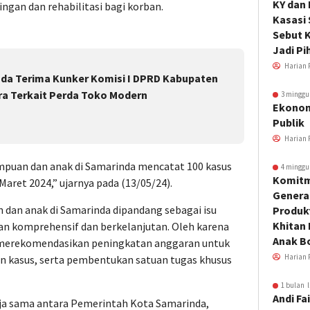
KY dan
gan dan rehabilitasi bagi korban.
Kasasi
Sebut K
Jadi Pi
Harian 
da Terima Kunker Komisi I DPRD Kabupaten
ra Terkait Perda Toko Modern
3 minggu
Ekonom
Publik
Harian 
empuan dan anak di Samarinda mencatat 100 kasus
4 minggu
Komitm
aret 2024,” ujarnya pada (13/05/24).
Genera
dan anak di Samarinda dipandang sebagai isu
Produkt
Khitan 
 komprehensif dan berkelanjutan. Oleh karena
Anak B
a merekomendasikan peningkatan anggaran untuk
Harian 
 kasus, serta pembentukan satuan tugas khusus
1 bulan l
Andi Fai
erja sama antara Pemerintah Kota Samarinda,