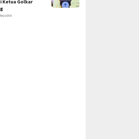
i Ketua Golkar
ng
Republik