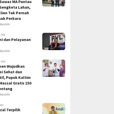
 Bawas MA Pantau
 Sengketa Lahan,
lien Tak Pernah
hak Perkara
Republik
 lalu
i dan Pelayanan
Republik
 lalu
en Wujudkan
si Sehat dan
if, Pupuk Kaltim
Massal Gratis 150
ontang
Republik
alu
zal Terpilih