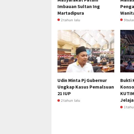
Imbauan Sultan Ing
Penga
Martadipura
Wanit
2 tahun lalu
9 bula
Udin Minta Pj Gubernur
Bukti
Ungkap Kasus Pemalsuan
Konso
21 IUP
KUTIM
Jelaja
2 tahun lalu
1 tahu