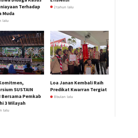
niayaan Terhadap
2 tahun lalu
a Muda
n lalu
 Komitmen,
Loa Janan Kembali Raih
rsium SUSTAIN
Predikat Kwarran Tergiat
 Bersama Pemkab
8 bulan lalu
hi 3 Wilayah
n lalu