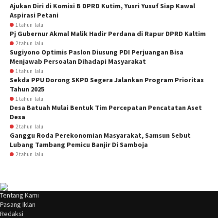
Ajukan Diri di Komisi B DPRD Kutim, Yusri Yusuf Siap Kawal
Aspirasi Petani
1 tahun lalu
Pj Gubernur Akmal Malik Hadir Perdana di Rapur DPRD Kaltim
2 tahun lalu
Sugiyono Optimis Paslon Diusung PDI Perjuangan Bisa
Menjawab Persoalan Dihadapi Masyarakat
1 tahun lalu
Sekda PPU Dorong SKPD Segera Jalankan Program Prioritas
Tahun 2025
1 tahun lalu
Desa Batuah Mulai Bentuk Tim Percepatan Pencatatan Aset
Desa
2 tahun lalu
Ganggu Roda Perekonomian Masyarakat, Samsun Sebut
Lubang Tambang Pemicu Banjir Di Samboja
2 tahun lalu
Tentang Kami
Pasang Iklan
Redaksi