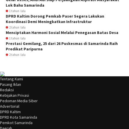
Lok Bahu Samarinda
1 tahun lalu
DPRD Kaltim Dorong Pemkab Paser Segera Lakukan
Koordinasi Demi Meningkatkan Infrastruktur
2 tahun lalu
Menciptakan Harmoni Sosial Melalui Penegasan Batas Desa
1 tahun lalu
Prestasi Gemilang, 25 dari 26 Puskesmas di Samarinda Raih
Predikat Paripurna
2 tahun lalu
Tentang Kami
Pasang Iklan
Redaksi
Kebijakan Privasi
Pedoman Media Siber
Advertorial
DPRD Kaltim
DPRD Kota Samarinda
Pemkot Samarinda
Daerah