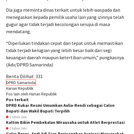
Dia juga meminta dinas terkait untuk lebih waspada dan
menegaskan kepada pemilik usaha lain yang izinnya telah
gugur agar tidak terjadi kecolongan serupa di masa
mendatang.
“Diperlukan tindakan cepat dan tepat untuk memastikan
tidak terjadi kerugian yang lebih besar baik dari segi
keuangan daerah maupun ketertiban umum,” pungkasnya.
(Adv/DPRD Samarinda)
Berita Dilihat:
331
DPRD Samarinda
Harian Republik
Pos lain oleh Harian Republik
Pos terkait
DPRD Kukar Resmi Umumkan Aulia-Rendi sebagai Calon
Bupati dan Wakil Bupati Terpilih
1 tahun lalu
Kaltim Bikin Pembekalan Wirausaha untuk Atlet Berprestasi
1 tahun lalu
Gelar Reses, Andi Adi Siap Perjuangkan Aspirasi Masyarakat