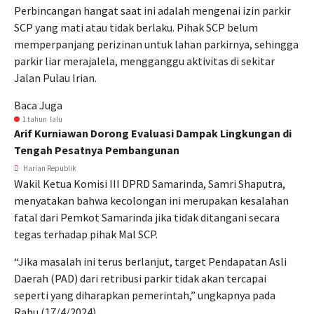
Perbincangan hangat saat ini adalah mengenai izin parkir
SCP yang mati atau tidak berlaku. Pihak SCP belum
memperpanjang perizinan untuk lahan parkirnya, sehingga
parkir liar merajalela, mengganggu aktivitas di sekitar
Jalan Pulau Irian.
Baca Juga
1 tahun lalu
Arif Kurniawan Dorong Evaluasi Dampak Lingkungan di
Tengah Pesatnya Pembangunan
Harian Republik
Wakil Ketua Komisi III DPRD Samarinda, Samri Shaputra,
menyatakan bahwa kecolongan ini merupakan kesalahan
fatal dari Pemkot Samarinda jika tidak ditangani secara
tegas terhadap pihak Mal SCP.
“Jika masalah ini terus berlanjut, target Pendapatan Asli
Daerah (PAD) dari retribusi parkir tidak akan tercapai
seperti yang diharapkan pemerintah,” ungkapnya pada
Rabu (17/4/2024).