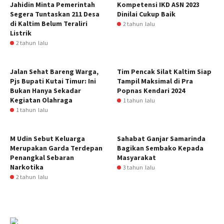
Jahidin Minta Pemerintah
Kompetensi IKD ASN 2023
Segera Tuntaskan 211 Desa
Dinilai Cukup Baik
di Kaltim Belum Teraliri
2 tahun lalu
Listrik
2 tahun lalu
Jalan Sehat Bareng Warga,
Tim Pencak Silat Kaltim Siap
Pjs Bupati Kutai Timur: Ini
Tampil Maksimal di Pra
Bukan Hanya Sekadar
Popnas Kendari 2024
Kegiatan Olahraga
1 tahun lalu
1 tahun lalu
M Udin Sebut Keluarga
Sahabat Ganjar Samarinda
Merupakan Garda Terdepan
Bagikan Sembako Kepada
Penangkal Sebaran
Masyarakat
Narkotika
3 tahun lalu
2 tahun lalu